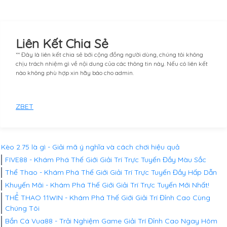
Liên Kết Chia Sẻ
** Đây là liên kết chia sẻ bới cộng đồng người dùng, chúng tôi không
chịu trách nhiệm gì về nội dung của các thông tin này. Nếu có liên kết
nào không phù hợp xin hãy báo cho admin.
ZBET
Kèo 2.75 là gì - Giải mã ý nghĩa và cách chơi hiệu quả
FIVE88 - Khám Phá Thế Giới Giải Trí Trực Tuyến Đầy Màu Sắc
Thể Thao - Khám Phá Thế Giới Giải Trí Trực Tuyến Đầy Hấp Dẫn
Khuyến Mãi - Khám Phá Thế Giới Giải Trí Trực Tuyến Mới Nhất!
THỂ THAO 11WIN - Khám Phá Thế Giới Giải Trí Đỉnh Cao Cùng
Chúng Tôi
Bắn Cá Vua88 - Trải Nghiệm Game Giải Trí Đỉnh Cao Ngay Hôm