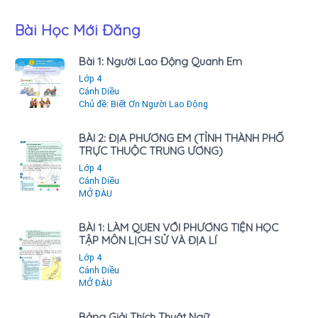
Bài Học Mới Đăng
Bài 1: Người Lao Động Quanh Em
Lớp 4
Cánh Diều
Chủ đề: Biết Ơn Người Lao Động
BÀI 2: ĐỊA PHƯƠNG EM (TỈNH THÀNH PHỐ
TRỰC THUỘC TRUNG ƯƠNG)
Lớp 4
Cánh Diều
MỞ ĐÀU
BÀI 1: LÀM QUEN VỚI PHƯƠNG TIỆN HỌC
TẬP MÔN LỊCH SỬ VÀ ĐỊA LÍ
Lớp 4
Cánh Diều
MỞ ĐÀU
Bảng Giải Thích Thuật Ngữ