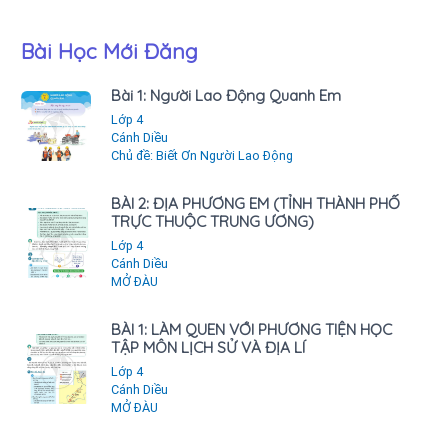
Bài Học Mới Đăng
Bài 1: Người Lao Động Quanh Em
Lớp 4
Cánh Diều
Chủ đề: Biết Ơn Người Lao Động
BÀI 2: ĐỊA PHƯƠNG EM (TỈNH THÀNH PHỐ
TRỰC THUỘC TRUNG ƯƠNG)
Lớp 4
Cánh Diều
MỞ ĐÀU
BÀI 1: LÀM QUEN VỚI PHƯƠNG TIỆN HỌC
TẬP MÔN LỊCH SỬ VÀ ĐỊA LÍ
Lớp 4
Cánh Diều
MỞ ĐÀU