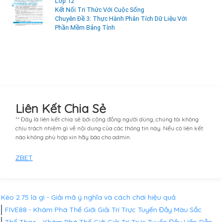
Lớp 12
Kết Nối Tri Thức Với Cuộc Sống
Chuyên Đề 3: Thực Hành Phân Tích Dữ Liệu Với
Phần Mềm Bảng Tính
Liên Kết Chia Sẻ
** Đây là liên kết chia sẻ bới cộng đồng người dùng, chúng tôi không
chịu trách nhiệm gì về nội dung của các thông tin này. Nếu có liên kết
nào không phù hợp xin hãy báo cho admin.
ZBET
Kèo 2.75 là gì - Giải mã ý nghĩa và cách chơi hiệu quả
FIVE88 - Khám Phá Thế Giới Giải Trí Trực Tuyến Đầy Màu Sắc
Thể Thao - Khám Phá Thế Giới Giải Trí Trực Tuyến Đầy Hấp Dẫn