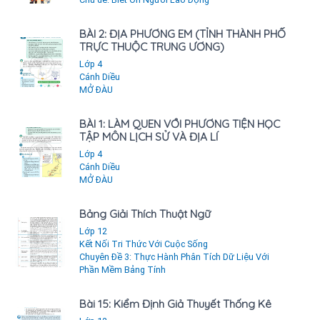
BÀI 2: ĐỊA PHƯƠNG EM (TỈNH THÀNH PHỐ
TRỰC THUỘC TRUNG ƯƠNG)
Lớp 4
Cánh Diều
MỞ ĐÀU
BÀI 1: LÀM QUEN VỚI PHƯƠNG TIỆN HỌC
TẬP MÔN LỊCH SỬ VÀ ĐỊA LÍ
Lớp 4
Cánh Diều
MỞ ĐÀU
Bảng Giải Thích Thuật Ngữ
Lớp 12
Kết Nối Tri Thức Với Cuộc Sống
Chuyên Đề 3: Thực Hành Phân Tích Dữ Liệu Với
Phần Mềm Bảng Tính
Bài 15: Kiểm Định Giả Thuyết Thống Kê