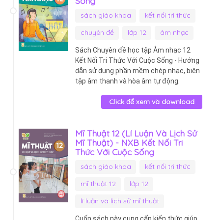
Sống
sách giáo khoa
kết nối tri thức
chuyên đề
lớp 12
âm nhạc
Sách Chuyên đề học tập Âm nhạc 12
Kết Nối Tri Thức Với Cuộc Sống - Hướng
dẫn sử dụng phần mềm chép nhạc, biên
tập âm thanh và hòa âm tự động.
Click để xem và download
Mĩ Thuật 12 (Lí Luận Và Lịch Sử
Mĩ Thuật) - NXB Kết Nối Tri
Thức Với Cuộc Sống
sách giáo khoa
kết nối tri thức
mĩ thuật 12
lớp 12
lí luận và lịch sử mĩ thuật
Cuốn sách này cung cấp kiến thức giúp