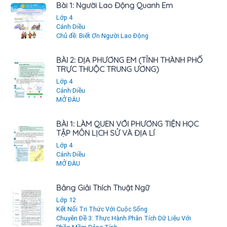
Bài 1: Người Lao Động Quanh Em
Lớp 4
Cánh Diều
Chủ đề: Biết Ơn Người Lao Động
BÀI 2: ĐỊA PHƯƠNG EM (TỈNH THÀNH PHỐ
TRỰC THUỘC TRUNG ƯƠNG)
Lớp 4
Cánh Diều
MỞ ĐÀU
BÀI 1: LÀM QUEN VỚI PHƯƠNG TIỆN HỌC
TẬP MÔN LỊCH SỬ VÀ ĐỊA LÍ
Lớp 4
Cánh Diều
MỞ ĐÀU
Bảng Giải Thích Thuật Ngữ
Lớp 12
Kết Nối Tri Thức Với Cuộc Sống
Chuyên Đề 3: Thực Hành Phân Tích Dữ Liệu Với