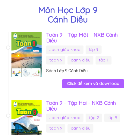
Môn Học Lớp 9
Cánh Diều
Toán 9 - Tập Một - NXB Cánh
Diều
sách giáo khoa
lớp 9
toán 9
cánh diều
tập 1
Sách Lớp 9 Cánh Diều
Click để xem và download
Toán 9 - Tập Hai - NXB Cánh
Diều
sách giáo khoa
tập 2
lớp 9
toán 9
cánh diều