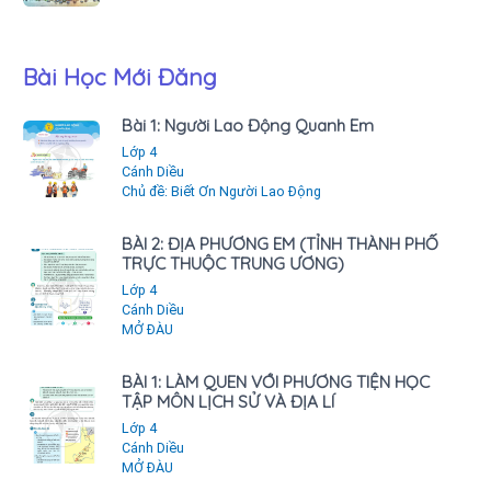
Bài Học Mới Đăng
Bài 1: Người Lao Động Quanh Em
Lớp 4
Cánh Diều
Chủ đề: Biết Ơn Người Lao Động
BÀI 2: ĐỊA PHƯƠNG EM (TỈNH THÀNH PHỐ
TRỰC THUỘC TRUNG ƯƠNG)
Lớp 4
Cánh Diều
MỞ ĐÀU
BÀI 1: LÀM QUEN VỚI PHƯƠNG TIỆN HỌC
TẬP MÔN LỊCH SỬ VÀ ĐỊA LÍ
Lớp 4
Cánh Diều
MỞ ĐÀU