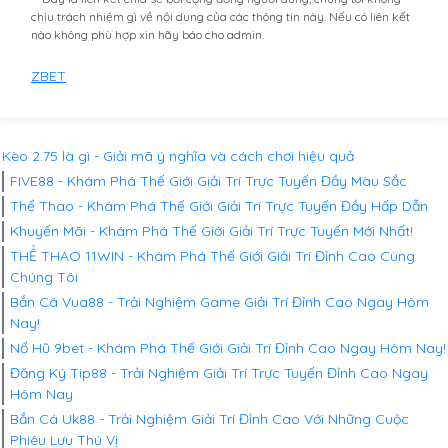
chịu trách nhiệm gì về nội dung của các thông tin này. Nếu có liên kết
nào không phù hợp xin hãy báo cho admin.
ZBET
Kèo 2.75 là gì - Giải mã ý nghĩa và cách chơi hiệu quả
FIVE88 - Khám Phá Thế Giới Giải Trí Trực Tuyến Đầy Màu Sắc
Thể Thao - Khám Phá Thế Giới Giải Trí Trực Tuyến Đầy Hấp Dẫn
Khuyến Mãi - Khám Phá Thế Giới Giải Trí Trực Tuyến Mới Nhất!
THỂ THAO 11WIN - Khám Phá Thế Giới Giải Trí Đỉnh Cao Cùng
Chúng Tôi
Bắn Cá Vua88 - Trải Nghiệm Game Giải Trí Đỉnh Cao Ngay Hôm
Nay!
Nổ Hũ 9bet - Khám Phá Thế Giới Giải Trí Đỉnh Cao Ngay Hôm Nay!
Đăng Ký Tip88 - Trải Nghiệm Giải Trí Trực Tuyến Đỉnh Cao Ngay
Hôm Nay
Bắn Cá Uk88 - Trải Nghiệm Giải Trí Đỉnh Cao Với Những Cuộc
Phiêu Lưu Thú Vị