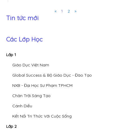
Previous
Next
«
1
2
»
Tin tức mới
Các Lớp Học
Lớp 1
Giáo Dục Việt Nam
Global Success & Bộ Giáo Dục - Đào Tạo
NXB - Đại Học Sư Phạm TPHCM
Chân Trời Sáng Tạo
Cánh Diều
Kết Nối Tri Thức Với Cuộc Sống
Lớp 2