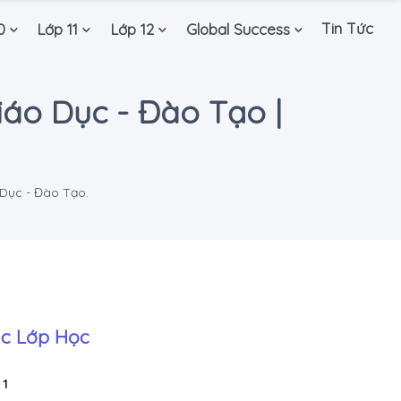
Tin Tức
0
Lớp 11
Lớp 12
Global Success
iáo Dục - Đào Tạo |
Dục - Đào Tạo.
c Lớp Học
 1