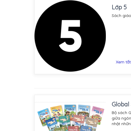
Lớp 5
Sách giáo
Xem tất
Global
Bộ sách G
giữa ngôn
nhật nhữn