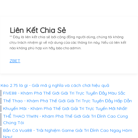
Liên Kết Chia Sẻ
** Đây là liên kết chia sẻ bới cộng đồng người dùng, chúng tôi không
chịu trách nhiệm gì về nội dung của các thông tin này. Nếu có liên kết
nào không phù hợp xin hãy báo cho admin.
ZBET
Kèo 2.75 là gì - Giải mã ý nghĩa và cách chơi hiệu quả
FIVE88 - Khám Phá Thế Giới Giải Trí Trực Tuyến Đầy Màu Sắc
Thể Thao - Khám Phá Thế Giới Giải Trí Trực Tuyến Đầy Hấp Dẫn
Khuyến Mãi - Khám Phá Thế Giới Giải Trí Trực Tuyến Mới Nhất!
THỂ THAO 11WIN - Khám Phá Thế Giới Giải Trí Đỉnh Cao Cùng
Chúng Tôi
Bắn Cá Vua88 - Trải Nghiệm Game Giải Trí Đỉnh Cao Ngay Hôm
Nay!