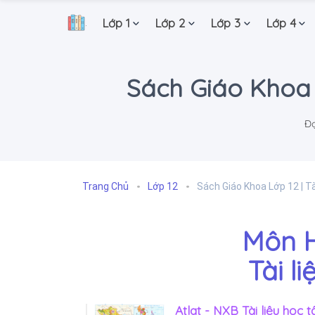
Lớp 1
Lớp 2
Lớp 3
Lớp 4
.
Sách Giáo Khoa L
Đọ
Trang Chủ
Lớp 12
Sách Giáo Khoa Lớp 12 | Tà
Môn H
Tài l
Atlat - NXB Tài liệu học t