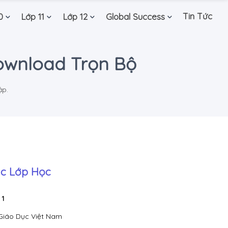
Tin Tức
0
Lớp 11
Lớp 12
Global Success
 Download Trọn Bộ
ập.
c Lớp Học
 1
Giáo Dục Việt Nam