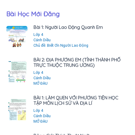
Bài Học Mới Đăng
Bài 1: Người Lao Động Quanh Em
Lớp 4
Cánh Diều
Chủ đề: Biết Ơn Người Lao Động
BÀI 2: ĐỊA PHƯƠNG EM (TỈNH THÀNH PHỐ
TRỰC THUỘC TRUNG ƯƠNG)
Lớp 4
Cánh Diều
MỞ ĐÀU
BÀI 1: LÀM QUEN VỚI PHƯƠNG TIỆN HỌC
TẬP MÔN LỊCH SỬ VÀ ĐỊA LÍ
Lớp 4
Cánh Diều
MỞ ĐÀU