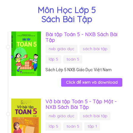
Môn Học Lớp 5
Sách Bài Tập
Bài tập Toán 5 - NXB Sách Bài
Tập
nxb giáo dục
sách bài tập
lớp 5
toán 5
Sách Lớp 5 NXB Giáo Dục Việt Nam
Click để xem và download
Vở bài tập Toán 5 - Tập Một -
NXB Sách Bài Tập
nxb giáo dục
sách bài tập
lớp 5
toán 5
tập 1