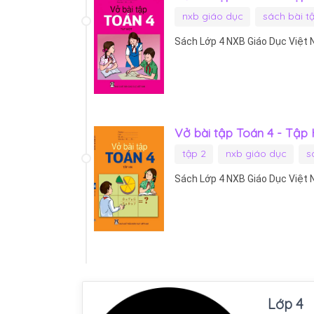
nxb giáo dục
sách bài t
Sách Lớp 4 NXB Giáo Dục Việt
Vở bài tập Toán 4 - Tập
tập 2
nxb giáo dục
s
Sách Lớp 4 NXB Giáo Dục Việt
Lớp 4