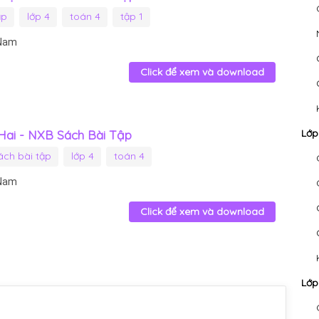
ập
lớp 4
toán 4
tập 1
 Nam
Click để xem và download
 Hai - NXB Sách Bài Tập
Lớp
ách bài tập
lớp 4
toán 4
 Nam
Click để xem và download
Lớp