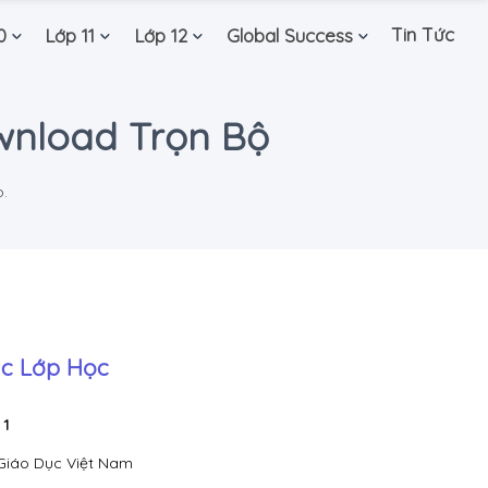
Tin Tức
0
Lớp 11
Lớp 12
Global Success
ownload Trọn Bộ
.
c Lớp Học
 1
Giáo Dục Việt Nam