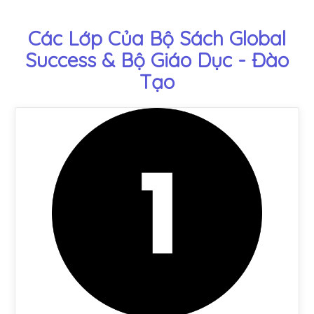
Các Lớp Của Bộ Sách Global
Success & Bộ Giáo Dục - Đào
Tạo