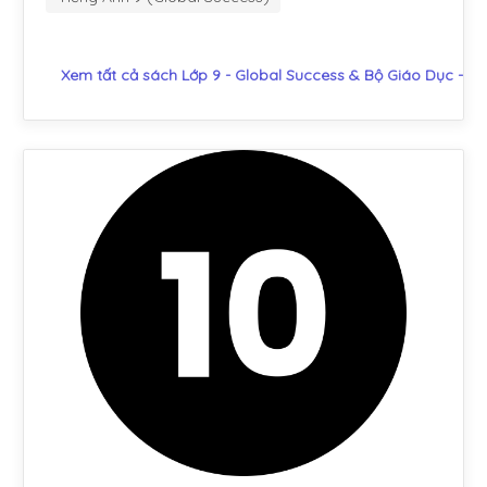
Xem tất cả sách Lớp 9 - Global Success & Bộ Giáo Dục - Đ