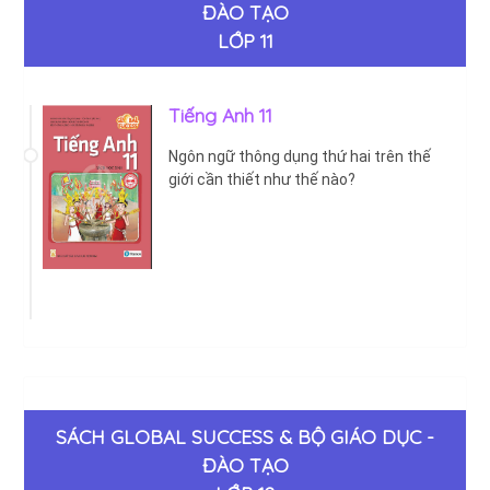
ĐÀO TẠO
LỚP 11
Tiếng Anh 11
Ngôn ngữ thông dụng thứ hai trên thế
giới cần thiết như thế nào?
SÁCH GLOBAL SUCCESS & BỘ GIÁO DỤC -
ĐÀO TẠO