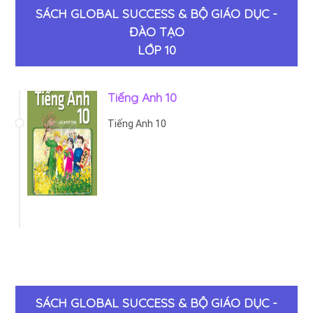
SÁCH GLOBAL SUCCESS & BỘ GIÁO DỤC -
ĐÀO TẠO
LỚP 10
Tiếng Anh 10
Tiếng Anh 10
SÁCH GLOBAL SUCCESS & BỘ GIÁO DỤC -