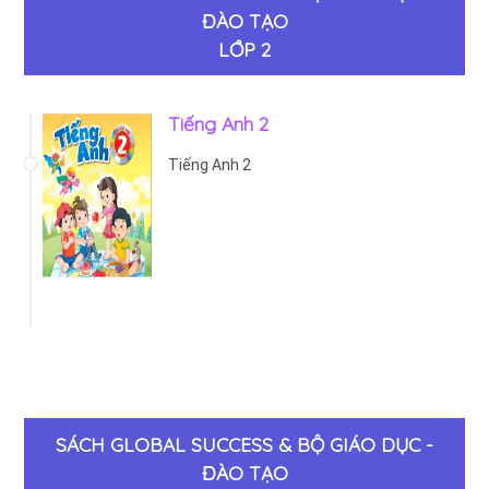
ĐÀO TẠO
LỚP 2
Tiếng Anh 2
Tiếng Anh 2
SÁCH GLOBAL SUCCESS & BỘ GIÁO DỤC -
ĐÀO TẠO