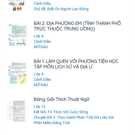
Cánh Diều
Chủ đề: Biết Ơn Người Lao Động
BÀI 2: ĐỊA PHƯƠNG EM (TỈNH THÀNH PHỐ
TRỰC THUỘC TRUNG ƯƠNG)
Lớp 4
Cánh Diều
MỞ ĐÀU
BÀI 1: LÀM QUEN VỚI PHƯƠNG TIỆN HỌC
TẬP MÔN LỊCH SỬ VÀ ĐỊA LÍ
Lớp 4
Cánh Diều
MỞ ĐÀU
Bảng Giải Thích Thuật Ngữ
Lớp 12
Kết Nối Tri Thức Với Cuộc Sống
Chuyên Đề 3: Thực Hành Phân Tích Dữ Liệu Với
Phần Mềm Bảng Tính