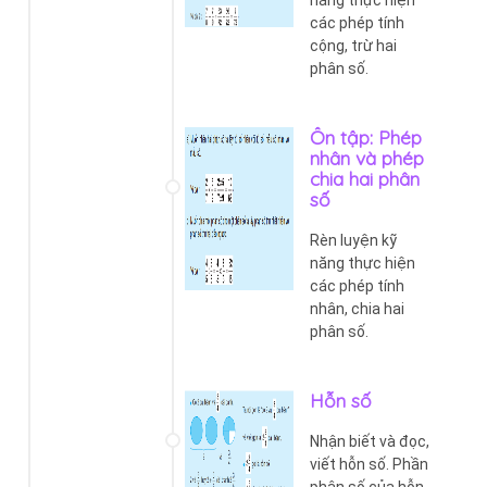
các phép tính
cộng, trừ hai
phân số.
Ôn tập: Phép
nhân và phép
chia hai phân
số
Rèn luyện kỹ
năng thực hiện
các phép tính
nhân, chia hai
phân số.
Hỗn số
Nhận biết và đọc,
viết hỗn số. Phần
phân số của hỗn