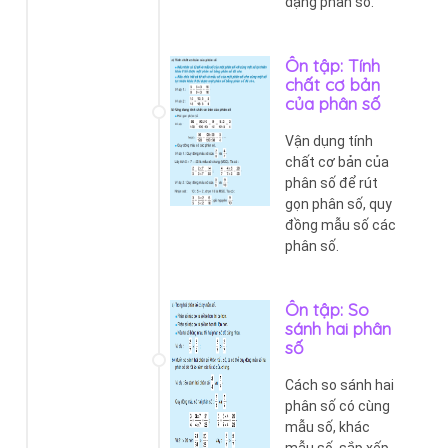
dạng phân số.
Ôn tập: Tính
chất cơ bản
của phân số
Vận dụng tính
chất cơ bản của
phân số để rút
gọn phân số, quy
đồng mẫu số các
phân số.
Ôn tập: So
sánh hai phân
số
Cách so sánh hai
phân số có cùng
mẫu số, khác
mẫu số, sắp xếp