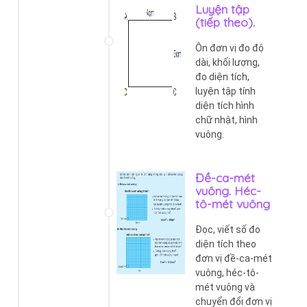
Luyện tập
(tiếp theo).
Ôn đơn vị đo độ
dài, khối lượng,
đo diện tích,
luyện tập tính
diện tích hình
chữ nhật, hình
vuông.
Đề-ca-mét
vuông. Héc-
tô-mét vuông
Đọc, viết số đo
diện tích theo
đơn vị đề-ca-mét
vuông, héc-tô-
mét vuông và
chuyển đổi đơn vị