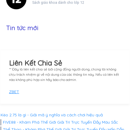
Sách giáo khoa dành cho lớp 12
Tin tức mới
Liên Kết Chia Sẻ
** Đây là liên kết chia sẻ bới cộng đồng người dùng, chúng tôi không
chịu trách nhiệm gì về nội dung của các thông tin này. Nếu có liên kết
nào không phù hợp xin hãy báo cho admin.
ZBET
Kèo 2.75 là gì - Giải mã ý nghĩa và cách chơi hiệu quả
FIVE88 - Khám Phá Thế Giới Giải Trí Trực Tuyến Đầy Màu Sắc
Thể Thao - Khám Phá Thế Giới Giải Trí Trực Tuyến Đầy Hấp Dẫn