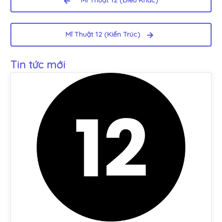
Mĩ Thuật 12 (Điêu Khắc)
Mĩ Thuật 12 (Kiến Trúc)
Tin tức mới