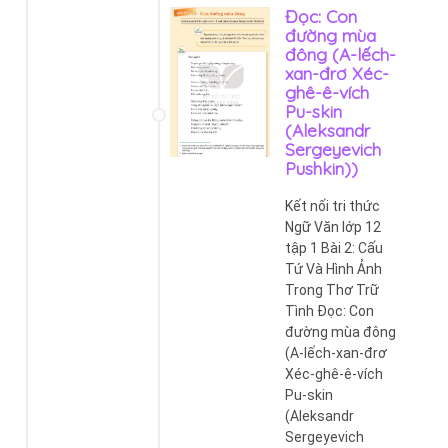
Đọc: Con
đường mùa
đông (A-lếch-
xan-đrơ Xéc-
ghê-ê-vích
Pu-skin
(Aleksandr
Sergeyevich
Pushkin))
Kết nối tri thức
Ngữ Văn lớp 12
tập 1 Bài 2: Cấu
Tứ Và Hình Ảnh
Trong Thơ Trữ
Tình Đọc: Con
đường mùa đông
(A-lếch-xan-đrơ
Xéc-ghê-ê-vích
Pu-skin
(Aleksandr
Sergeyevich