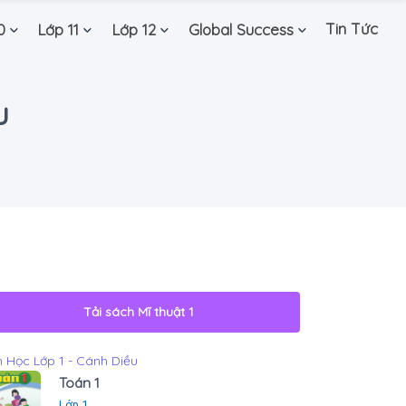
Tin Tức
0
Lớp 11
Lớp 12
Global Success
u
Tải sách
Mĩ thuật 1
 Học Lớp 1 - Cánh Diều
Toán 1
Lớp 1