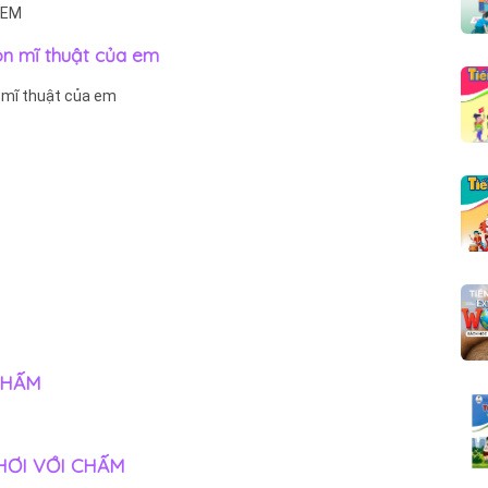
 EM
ôn mĩ thuật của em
 mĩ thuật của em
 CHẤM
CHƠI VỚI CHẤM