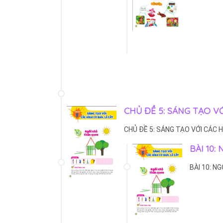
CHỦ ĐỀ 5: SÁNG TẠO VỚ
CHỦ ĐỀ 5: SÁNG TẠO VỚI CÁC H
BÀI 10
BÀI 10: N