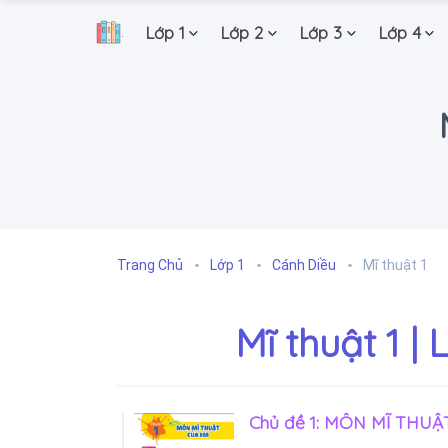
Lớp 1
Lớp 2
Lớp 3
Lớp 4
.
Trang Chủ
Lớp 1
Cánh Diều
Mĩ thuật 1
Mĩ thuật 1 |
Chủ đề 1: MÔN MĨ THUẬ