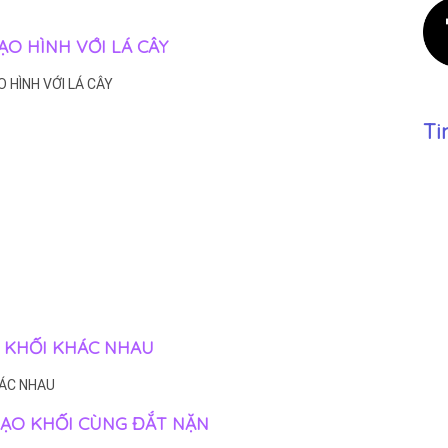
 TẠO HÌNH VỚI LÁ CÂY
O HÌNH VỚI LÁ CÂY
Ti
H KHỐI KHÁC NHAU
HÁC NHAU
 TẠO KHỐI CÙNG ĐẮT NẶN