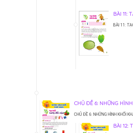
BÀI 11:
BÀI 11: TẠ
CHỦ ĐỀ 6: NHỮNG HÌN
CHỦ ĐỀ 6: NHỮNG HÌNH KHỐI K
BÀI 12: