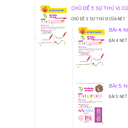
CHỦ ĐỀ 3: SỰ THÚ VỊ C
CHỦ ĐỀ 3: SỰ THÚ VỊ CỦA NÉT
BÀI 4: 
BÀI 4: NÉ
BÀI 5: 
BÀI 5: NÉ