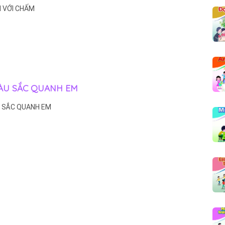
ƠI VỚI CHẤM
 MÀU SẮC QUANH EM
U SẮC QUANH EM