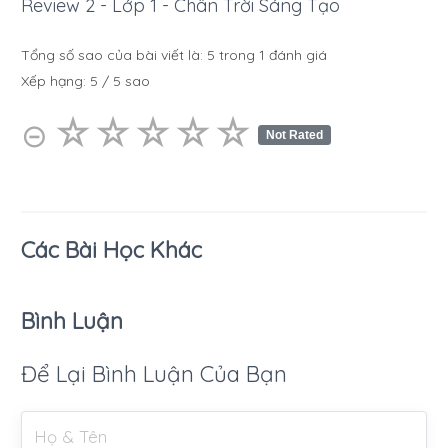
Review 2 - Lớp 1 - Chân Trời Sáng Tạo
Tổng số sao của bài viết là:
5
trong
1
đánh giá
Xếp hạng:
5
/
5
sao
☆
★
☆
★
☆
★
☆
★
☆
★
⊝
Not Rated
Các Bài Học Khác
Bình Luận
Để Lại Bình Luận Của Bạn