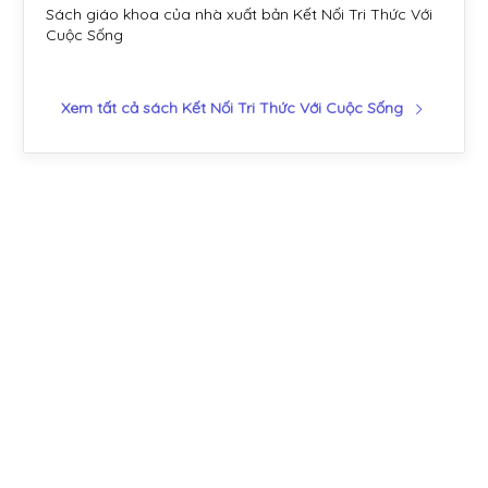
Sách giáo khoa của nhà xuất bản Kết Nối Tri Thức Với
Cuộc Sống
Xem tất cả sách Kết Nối Tri Thức Với Cuộc Sống
Môn Học Lớp 1 - Kết Nối Tri Thức Với Cuộc Sống
TOÁN 1 - Tập Một
Lớp 1
Kết Nối Tri Thức Với Cuộc Sống
TOÁN 1 - Tập Hai
Lớp 1
Kết Nối Tri Thức Với Cuộc Sống