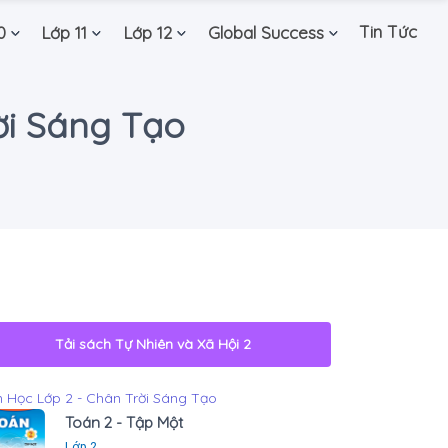
Tin Tức
0
Lớp 11
Lớp 12
Global Success
rời Sáng Tạo
Tải sách
Tự Nhiên và Xã Hội 2
 Học Lớp 2 - Chân Trời Sáng Tạo
Toán 2 - Tập Một
Lớp 2