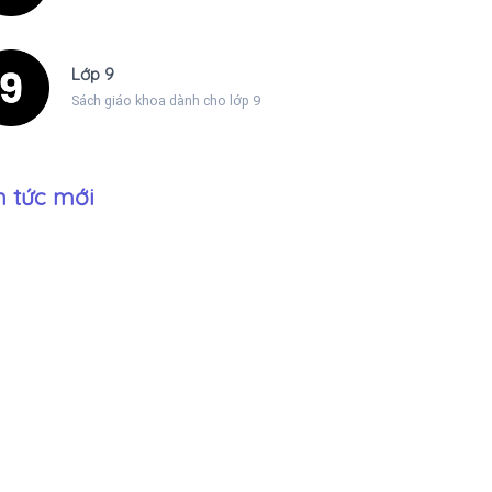
Lớp 9
Sách giáo khoa dành cho lớp 9
n tức mới