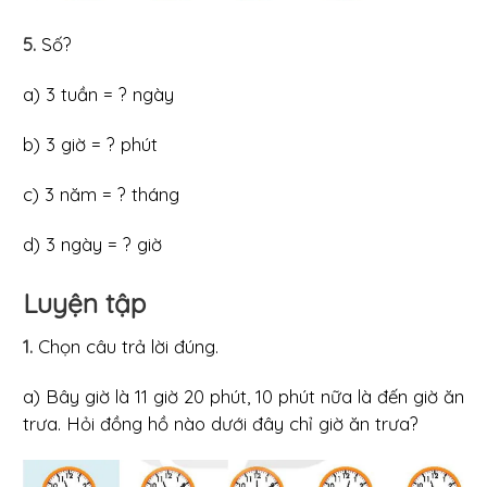
5.
Số?
a) 3 tuần = ? ngày
b) 3 giờ = ? phút
c) 3 năm = ? tháng
d) 3 ngày = ? giờ
Luyện tập
1.
Chọn câu trả lời đúng.
a) Bây giờ là 11 giờ 20 phút, 10 phút nữa là đến giờ ăn
trưa. Hỏi đồng hồ nào dưới đây chỉ giờ ăn trưa?