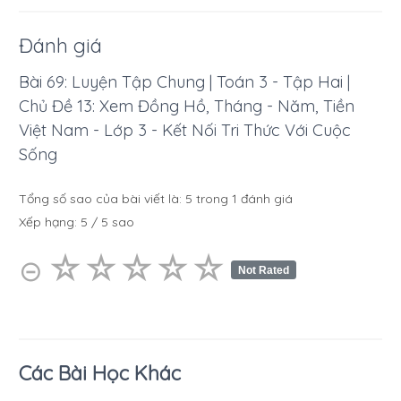
Đánh giá
Bài 69: Luyện Tập Chung | Toán 3 - Tập Hai |
Chủ Đề 13: Xem Đồng Hồ, Tháng - Năm, Tiền
Việt Nam - Lớp 3 - Kết Nối Tri Thức Với Cuộc
Sống
Tổng số sao của bài viết là:
5
trong
1
đánh giá
Xếp hạng:
5
/
5
sao
☆
★
☆
★
☆
★
☆
★
☆
★
⊝
Not Rated
Các Bài Học Khác