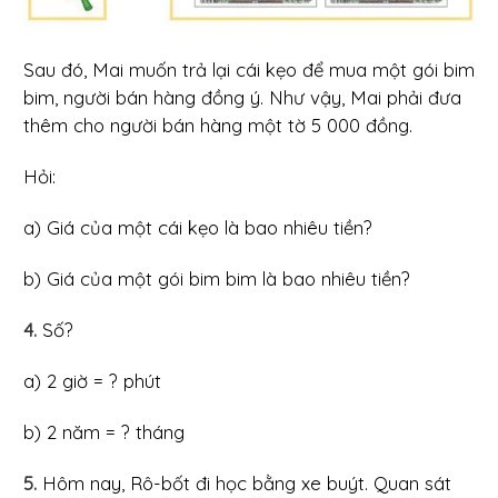
Sau đó, Mai muốn trả lại cái kẹo để mua một gói bim
bim, người bán hàng đồng ý. Như vậy, Mai phải đưa
thêm cho người bán hàng một tờ 5 000 đồng.
Hỏi:
a) Giá của một cái kẹo là bao nhiêu tiền?
b) Giá của một gói bim bim là bao nhiêu tiền?
4.
Số?
a) 2 giờ = ? phút
b) 2 năm = ? tháng
5.
Hôm nay, Rô-bốt đi học bằng xe buýt. Quan sát