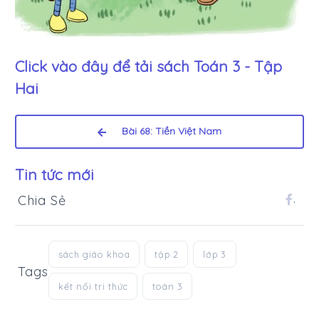
Click vào đây để tải sách
Toán 3 - Tập
Hai
Bài 68: Tiền Việt Nam
Tin tức mới
Chia Sẻ
.
sách giáo khoa
tập 2
lớp 3
Tags
kết nối tri thức
toán 3