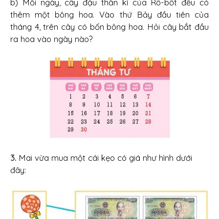
b) Mỗi ngày, cây đậu thần kì của Rô-bốt đều có
thêm một bông hoa. Vào thứ Bảy đầu tiên của
tháng 4, trên cây có bốn bông hoa. Hỏi cây bắt đầu
ra hoa vào ngày nào?
3.
Mai vừa mua một cái kẹo có giá như hình dưới
đây: