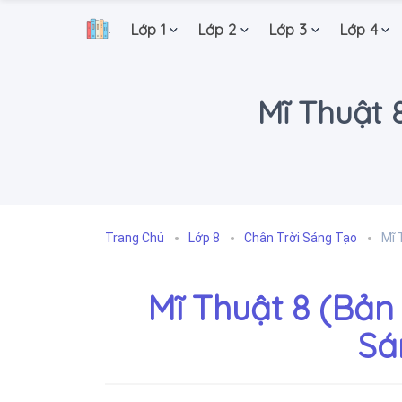
Lớp 1
Lớp 2
Lớp 3
Lớp 4
.
Mĩ Thuật 
Trang Chủ
Lớp 8
Chân Trời Sáng Tạo
Mĩ 
Mĩ Thuật 8 (Bản 
Sá