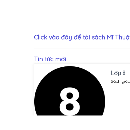
Click vào đây để tải sách
Mĩ Thuật
Tin tức mới
Lớp 8
Sách giáo
Xem tất