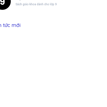
Sách giáo khoa dành cho lớp 9
n tức mới