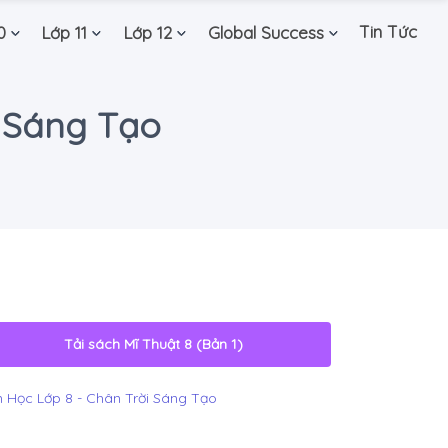
Tin Tức
0
Lớp 11
Lớp 12
Global Success
i Sáng Tạo
Tải sách
Mĩ Thuật 8 (Bản 1)
 Học Lớp 8 - Chân Trời Sáng Tạo