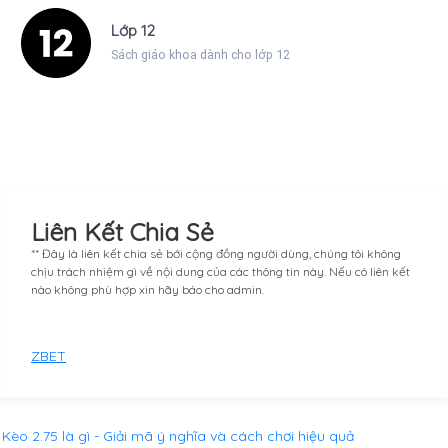
Lớp 12
Sách giáo khoa dành cho lớp 12
Liên Kết Chia Sẻ
** Đây là liên kết chia sẻ bới cộng đồng người dùng, chúng tôi không
chịu trách nhiệm gì về nội dung của các thông tin này. Nếu có liên kết
nào không phù hợp xin hãy báo cho admin.
ZBET
Kèo 2.75 là gì - Giải mã ý nghĩa và cách chơi hiệu quả