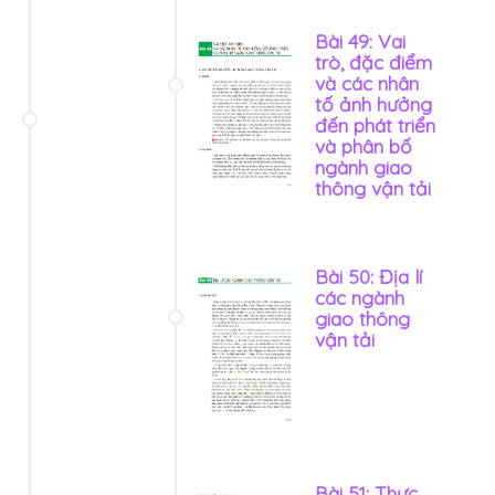
Bài 49: Vai
trò, đặc điểm
và các nhân
tố ảnh hưởng
đến phát triển
và phân bố
ngành giao
thông vận tải
Bài 50: Địa lí
các ngành
giao thông
vận tải
Bài 51: Thực