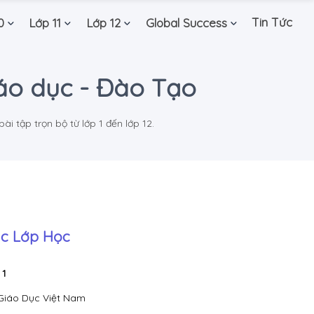
Tin Tức
0
Lớp 11
Lớp 12
Global Success
iáo dục - Đào Tạo
i tập trọn bộ từ lớp 1 đến lớp 12.
c Lớp Học
 1
Giáo Dục Việt Nam