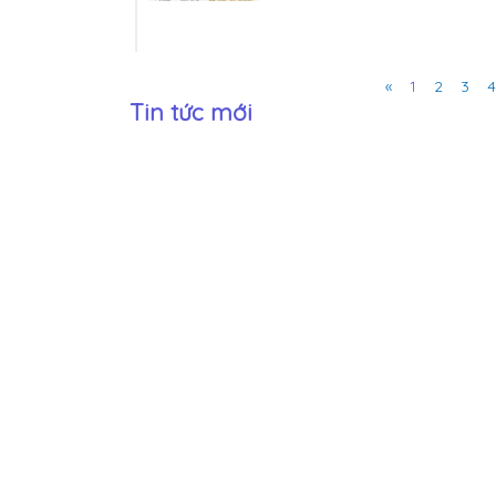
Previous
«
1
2
3
4
Tin tức mới