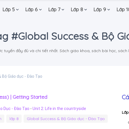
Lớp 5
Lớp 6
Lớp 7
Lớp 8
Lớp 9
Lớp 1
ag #Global Success & Bộ G
tuyến đầy đủ và chi tiết nhất. Sách giáo khoa, sách bài học, sách bà
& Bộ Giáo dục - Đào Tạo
Cá
ss) | Getting Started
áo Dục - Đào Tạo
-
Unit 2: Life in the countryside
Lớp
h
lớp 8
Global Success & Bộ Giáo dục - Đào Tạo