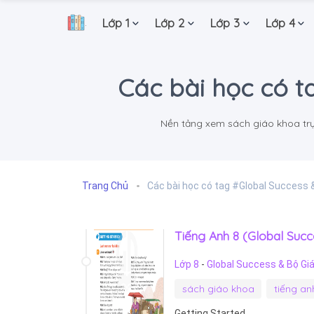
Lớp 1
Lớp 2
Lớp 3
Lớp 4
.
Các bài học có t
Nền tảng xem sách giáo khoa trực 
Trang Chủ
Các bài học có tag #Global Success 
Tiếng Anh 8 (Global Succe
Lớp 8
-
Global Success & Bộ Gi
sách giáo khoa
tiếng an
Getting Started