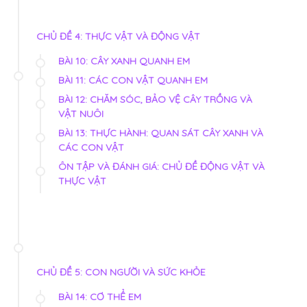
CHỦ ĐỀ 4: THỰC VẬT VÀ ĐỘNG VẬT
BÀI 10: CÂY XANH QUANH EM
BÀI 11: CÁC CON VẬT QUANH EM
BÀI 12: CHĂM SÓC, BẢO VỆ CÂY TRỒNG VÀ
VẬT NUÔI
BÀI 13: THỰC HÀNH: QUAN SÁT CÂY XANH VÀ
CÁC CON VẬT
ÔN TẬP VÀ ĐÁNH GIÁ: CHỦ ĐỀ ĐỘNG VẬT VÀ
THỰC VẬT
CHỦ ĐỀ 5: CON NGƯỜI VÀ SỨC KHỎE
BÀI 14: CƠ THỂ EM