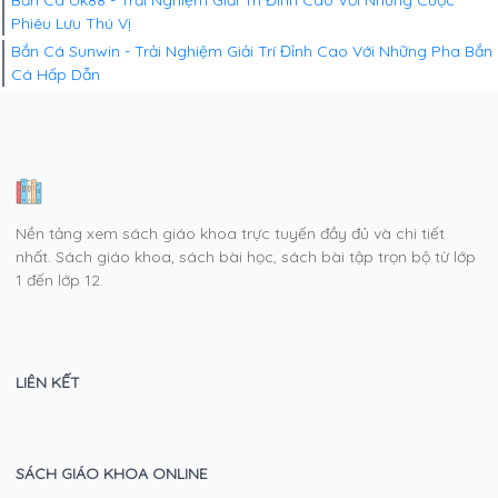
Bắn Cá Uk88 - Trải Nghiệm Giải Trí Đỉnh Cao Với Những Cuộc
Phiêu Lưu Thú Vị
Bắn Cá Sunwin - Trải Nghiệm Giải Trí Đỉnh Cao Với Những Pha Bắn
Cá Hấp Dẫn
Nền tảng xem sách giáo khoa trực tuyến đầy đủ và chi tiết
nhất. Sách giáo khoa, sách bài học, sách bài tập trọn bộ từ lớp
1 đến lớp 12.
LIÊN KẾT
SÁCH GIÁO KHOA ONLINE