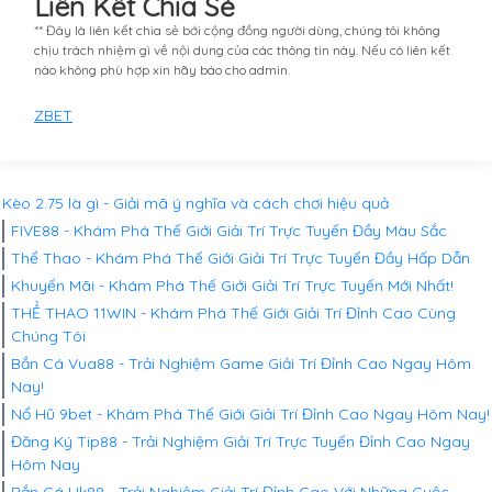
Liên Kết Chia Sẻ
** Đây là liên kết chia sẻ bới cộng đồng người dùng, chúng tôi không
chịu trách nhiệm gì về nội dung của các thông tin này. Nếu có liên kết
nào không phù hợp xin hãy báo cho admin.
ZBET
Kèo 2.75 là gì - Giải mã ý nghĩa và cách chơi hiệu quả
FIVE88 - Khám Phá Thế Giới Giải Trí Trực Tuyến Đầy Màu Sắc
Thể Thao - Khám Phá Thế Giới Giải Trí Trực Tuyến Đầy Hấp Dẫn
Khuyến Mãi - Khám Phá Thế Giới Giải Trí Trực Tuyến Mới Nhất!
THỂ THAO 11WIN - Khám Phá Thế Giới Giải Trí Đỉnh Cao Cùng
Chúng Tôi
Bắn Cá Vua88 - Trải Nghiệm Game Giải Trí Đỉnh Cao Ngay Hôm
Nay!
Nổ Hũ 9bet - Khám Phá Thế Giới Giải Trí Đỉnh Cao Ngay Hôm Nay!
Đăng Ký Tip88 - Trải Nghiệm Giải Trí Trực Tuyến Đỉnh Cao Ngay
Hôm Nay