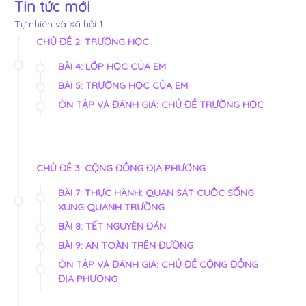
Tin tức mới
Tự nhiên và Xã hội 1
CHỦ ĐỀ 2: TRƯỜNG HỌC
BÀI 4: LỚP HỌC CỦA EM
BÀI 5: TRƯỜNG HỌC CỦA EM
ÔN TẬP VÀ ĐÁNH GIÁ: CHỦ ĐỀ TRƯỜNG HỌC
CHỦ ĐỀ 3: CỘNG ĐỒNG ĐỊA PHƯƠNG
BÀI 7: THỰC HÀNH: QUAN SÁT CUỘC SỐNG
XUNG QUANH TRƯỜNG
BÀI 8: TẾT NGUYÊN ĐÁN
BÀI 9: AN TOÀN TRÊN ĐƯỜNG
ÔN TẬP VÀ ĐÁNH GIÁ: CHỦ ĐỀ CỘNG ĐỒNG
ĐỊA PHƯƠNG