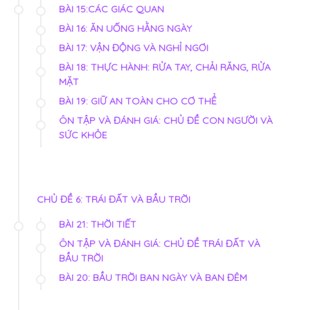
BÀI 15:CÁC GIÁC QUAN
BÀI 16: ĂN UỐNG HẰNG NGÀY
BÀI 17: VẬN ĐỘNG VÀ NGHỈ NGƠI
BÀI 18: THỰC HÀNH: RỬA TAY, CHẢI RĂNG, RỬA
MẶT
BÀI 19: GIỮ AN TOÀN CHO CƠ THỂ
ÔN TẬP VÀ ĐÁNH GIÁ: CHỦ ĐỀ CON NGƯỜI VÀ
SỨC KHỎE
CHỦ ĐỀ 6: TRÁI ĐẤT VÀ BẦU TRỜI
BÀI 21: THỜI TIẾT
ÔN TẬP VÀ ĐÁNH GIÁ: CHỦ ĐỀ TRÁI ĐẤT VÀ
BẦU TRỜI
BÀI 20: BẦU TRỜI BAN NGÀY VÀ BAN ĐÊM