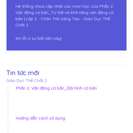
Hệ thống chưa cập nhật các môn học của Phần 2:
Vận động cơ bản_Tư thế và khả năng vận động cơ
bản | Lớp 2 - Chân Trời Sáng Tạo - Giáo Dục Thể
Chất 2
Xin lỗi vì sự bất tiện này!
Tin tức mới
Giáo Dục Thể Chất 2
Phần 2: Vận động cơ bản_Đội hình cơ bản
Hướng dẫn cách sử dụng