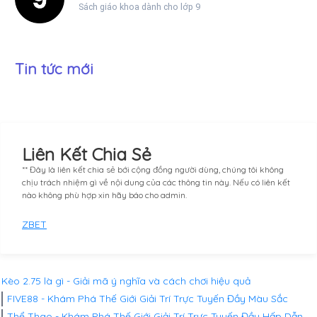
Sách giáo khoa dành cho lớp 9
Tin tức mới
Liên Kết Chia Sẻ
** Đây là liên kết chia sẻ bới cộng đồng người dùng, chúng tôi không
chịu trách nhiệm gì về nội dung của các thông tin này. Nếu có liên kết
nào không phù hợp xin hãy báo cho admin.
ZBET
Kèo 2.75 là gì - Giải mã ý nghĩa và cách chơi hiệu quả
FIVE88 - Khám Phá Thế Giới Giải Trí Trực Tuyến Đầy Màu Sắc
Thể Thao - Khám Phá Thế Giới Giải Trí Trực Tuyến Đầy Hấp Dẫn