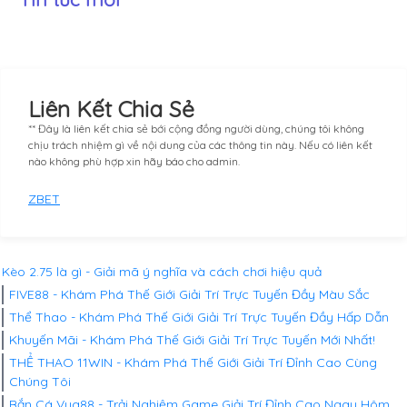
Liên Kết Chia Sẻ
** Đây là liên kết chia sẻ bới cộng đồng người dùng, chúng tôi không
chịu trách nhiệm gì về nội dung của các thông tin này. Nếu có liên kết
nào không phù hợp xin hãy báo cho admin.
ZBET
Kèo 2.75 là gì - Giải mã ý nghĩa và cách chơi hiệu quả
FIVE88 - Khám Phá Thế Giới Giải Trí Trực Tuyến Đầy Màu Sắc
Thể Thao - Khám Phá Thế Giới Giải Trí Trực Tuyến Đầy Hấp Dẫn
Khuyến Mãi - Khám Phá Thế Giới Giải Trí Trực Tuyến Mới Nhất!
THỂ THAO 11WIN - Khám Phá Thế Giới Giải Trí Đỉnh Cao Cùng
Chúng Tôi
Bắn Cá Vua88 - Trải Nghiệm Game Giải Trí Đỉnh Cao Ngay Hôm