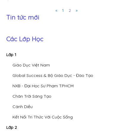
Previous
Next
«
1
2
»
Tin tức mới
Các Lớp Học
Lớp 1
Giáo Dục Việt Nam
Global Success & Bộ Giáo Dục - Đào Tạo
NXB - Đại Học Sư Phạm TPHCM
Chân Trời Sáng Tạo
Cánh Diều
Kết Nối Tri Thức Với Cuộc Sống
Lớp 2