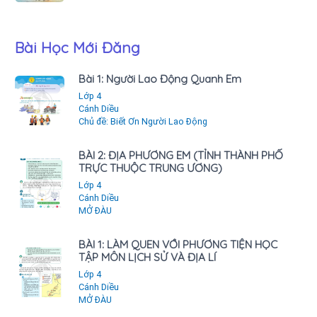
Bài Học Mới Đăng
Bài 1: Người Lao Động Quanh Em
Lớp 4
Cánh Diều
Chủ đề: Biết Ơn Người Lao Động
BÀI 2: ĐỊA PHƯƠNG EM (TỈNH THÀNH PHỐ
TRỰC THUỘC TRUNG ƯƠNG)
Lớp 4
Cánh Diều
MỞ ĐÀU
BÀI 1: LÀM QUEN VỚI PHƯƠNG TIỆN HỌC
TẬP MÔN LỊCH SỬ VÀ ĐỊA LÍ
Lớp 4
Cánh Diều
MỞ ĐÀU