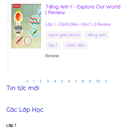
Tiếng Anh 1 - Explore Our World
| Review
Lớp 1
-
Cánh Diều
-
Unit 1-2 Review
sách giáo khoa
tiếng anh
lớp 1
cánh diều
Review
Previous
Next
«
1
2
3
4
5
6
7
8
9
10
»
Tin tức mới
Các Lớp Học
Lớp 1