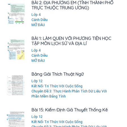
BÀI 2: ĐỊA PHƯƠNG EM (TỈNH THÀNH PHỐ
TRỰC THUỘC TRUNG ƯƠNG)
Lớp 4
Cánh Diều
MỞ ĐÀU
BÀI 1: LÀM QUEN VỚI PHƯƠNG TIỆN HỌC
TẬP MÔN LỊCH SỬ VÀ ĐỊA LÍ
Lớp 4
Cánh Diều
MỞ ĐÀU
Bảng Giải Thích Thuật Ngữ
Lớp 12
Kết Nối Tri Thức Với Cuộc Sống
Chuyên Đề 3: Thực Hành Phân Tích Dữ Liệu Với
Phần Mềm Bảng Tính
Bài 15: Kiểm Định Giả Thuyết Thống Kê
Lớp 12
Kết Nối Tri Thức Với Cuộc Sống
Chuyên Đề 3: Thực Hành Phân Tích Dữ Liệu Với