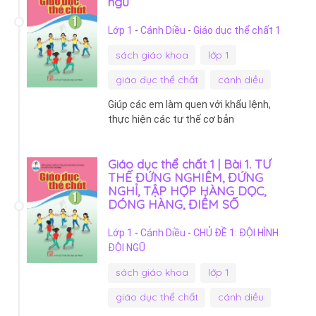
ngũ
Lớp 1
-
Cánh Diều
-
Giáo dục thể chất 1
sách giáo khoa
lớp 1
giáo dục thể chất
cánh diều
Giúp các em làm quen với khẩu lệnh,
thực hiện các tư thế cơ bản
Giáo dục thể chất 1 | Bài 1. TƯ
THẾ ĐỨNG NGHIÊM, ĐỨNG
NGHỈ, TẬP HỢP HÀNG DỌC,
DÓNG HÀNG, ĐIỂM SỐ
Lớp 1
-
Cánh Diều
-
CHỦ ĐỀ 1: ĐỘI HÌNH
ĐỘI NGŨ
sách giáo khoa
lớp 1
giáo dục thể chất
cánh diều