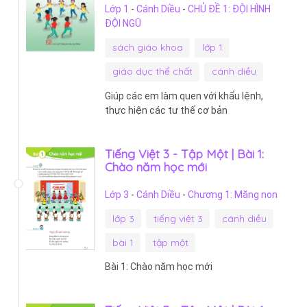
Lớp 1
-
Cánh Diều
-
CHỦ ĐỀ 1: ĐỘI HÌNH
ĐỘI NGŨ
sách giáo khoa
lớp 1
giáo dục thể chất
cánh diều
Giúp các em làm quen với khẩu lệnh,
thực hiện các tư thế cơ bản
Tiếng Việt 3 - Tập Một | Bài 1:
Chào năm học mới
Lớp 3
-
Cánh Diều
-
Chương 1: Măng non
lớp 3
tiếng việt 3
cánh diều
bài 1
tập một
Bài 1: Chào năm học mới