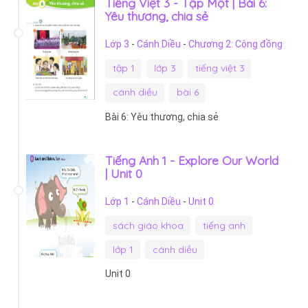
Tiếng Việt 3 - Tập Một | Bài 6:
Yêu thương, chia sẻ
Lớp 3
-
Cánh Diều
-
Chương 2: Cộng đồng
tập 1
lớp 3
tiếng việt 3
cánh diều
bài 6
Bài 6: Yêu thương, chia sẻ
Tiếng Anh 1 - Explore Our World
| Unit 0
Lớp 1
-
Cánh Diều
-
Unit 0
sách giáo khoa
tiếng anh
lớp 1
cánh diều
Unit 0