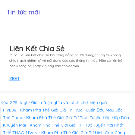
Tin tức mới
Liên Kết Chia Sẻ
** Đây là liên kết chia sẻ bới cộng đồng người dùng, chúng tôi không
chịu trách nhiệm gì về nội dung của các thông tin này. Nếu có liên kết
nào không phù hợp xin hãy báo cho admin.
ZBET
Kèo 2.75 là gì - Giải mã ý nghĩa và cách chơi hiệu quả
FIVE88 - Khám Phá Thế Giới Giải Trí Trực Tuyến Đầy Màu Sắc
Thể Thao - Khám Phá Thế Giới Giải Trí Trực Tuyến Đầy Hấp Dẫn
Khuyến Mãi - Khám Phá Thế Giới Giải Trí Trực Tuyến Mới Nhất!
THỂ THAO 11WIN - Khám Phá Thế Giới Giải Trí Đỉnh Cao Cùng