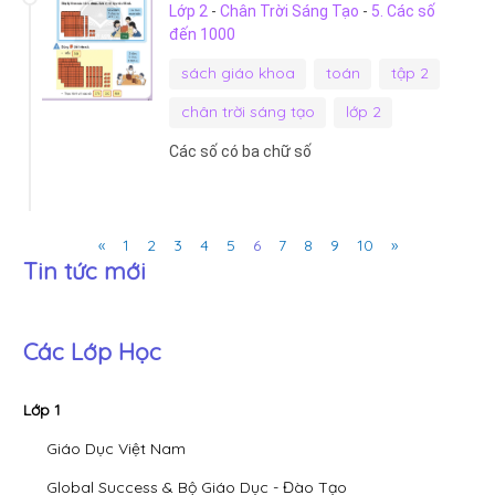
Lớp 2
-
Chân Trời Sáng Tạo
-
5. Các số
đến 1000
sách giáo khoa
toán
tập 2
chân trời sáng tạo
lớp 2
Các số có ba chữ số
Previous
Next
«
1
2
3
4
5
6
7
8
9
10
»
Tin tức mới
Các Lớp Học
Lớp 1
Giáo Dục Việt Nam
Global Success & Bộ Giáo Dục - Đào Tạo