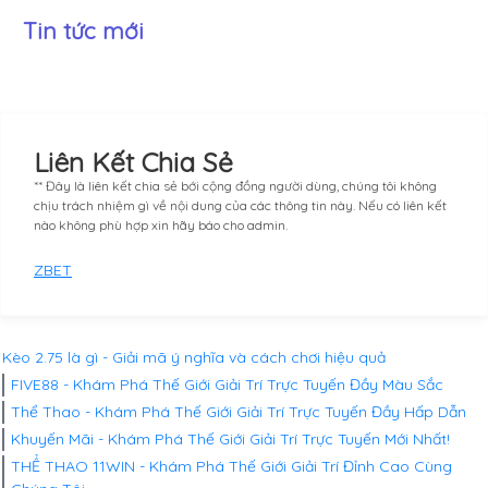
Tin tức mới
Liên Kết Chia Sẻ
** Đây là liên kết chia sẻ bới cộng đồng người dùng, chúng tôi không
chịu trách nhiệm gì về nội dung của các thông tin này. Nếu có liên kết
nào không phù hợp xin hãy báo cho admin.
ZBET
Kèo 2.75 là gì - Giải mã ý nghĩa và cách chơi hiệu quả
FIVE88 - Khám Phá Thế Giới Giải Trí Trực Tuyến Đầy Màu Sắc
Thể Thao - Khám Phá Thế Giới Giải Trí Trực Tuyến Đầy Hấp Dẫn
Khuyến Mãi - Khám Phá Thế Giới Giải Trí Trực Tuyến Mới Nhất!
THỂ THAO 11WIN - Khám Phá Thế Giới Giải Trí Đỉnh Cao Cùng