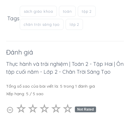
sách giáo khoa
toán
tập 2
Tags
chân trời sáng tạo
lớp 2
Đánh giá
Thực hành và trải nghiệm | Toán 2 - Tập Hai | Ôn
tập cuối năm - Lớp 2 - Chân Trời Sáng Tạo
Tổng số sao của bài viết là:
5
trong
1
đánh giá
Xếp hạng:
5
/
5
sao
☆
★
☆
★
☆
★
☆
★
☆
★
⊝
Not Rated