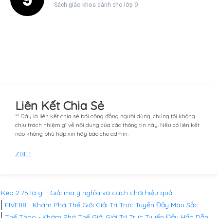
Sách giáo khoa dành cho lớp 9
Liên Kết Chia Sẻ
** Đây là liên kết chia sẻ bới cộng đồng người dùng, chúng tôi không
chịu trách nhiệm gì về nội dung của các thông tin này. Nếu có liên kết
nào không phù hợp xin hãy báo cho admin.
ZBET
Kèo 2.75 là gì - Giải mã ý nghĩa và cách chơi hiệu quả
FIVE88 - Khám Phá Thế Giới Giải Trí Trực Tuyến Đầy Màu Sắc
Thể Thao - Khám Phá Thế Giới Giải Trí Trực Tuyến Đầy Hấp Dẫn