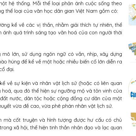
một hệ thống. Mỗi thể loại phản ánh cuộc sống theo
ng thể loại của văn học dân gian Việt Nam gồm có:
ờng kể về các vị thần, nhằm giải thích tự nhiên, thể
n ánh quá trình sáng tạo văn hoá của con người thời
y mô lớn, sử dụng ngôn ngữ có vần, nhịp, xây dựng
hào hùng để kể về một hoặc nhiều biến cố lớn diễn ra
ổ đại.
kể về sự kiện và nhân vật lịch sử (hoặc có liên quan
ng hoá, qua đó thể hiện sự ngưỡng mộ và tôn vinh của
i đất nước, dân tộc hoặc cộng đồng cư dân của một
uyết vừa đề cao, vừa phê phán nhân vật lịch sử.
n mà cốt truyện và hình tượng được hư cấu có chủ
trong xã hội, thể hiện tinh thần nhân đạo và lạc quan