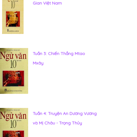
Gian Việt Nam
Tuần 3: Chiến Thắng Mtao
Mxây
Tuần 4: Truyện An Dương Vương
và Mị Châu - Trọng Thủy