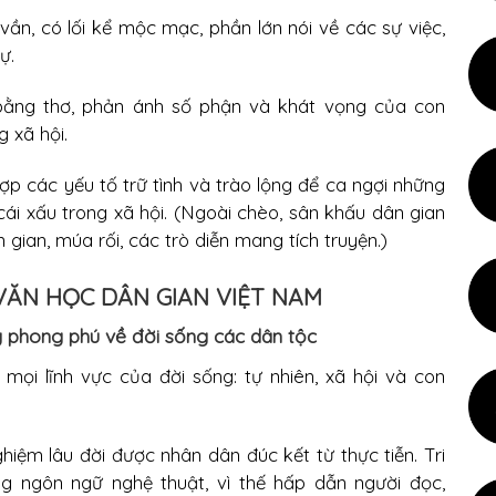
ần, có lối kể mộc mạc, phần lớn nói về các sự việc,
ự.
bằng thơ, phản ánh số phận và khát vọng của con
 xã hội.
hợp các yếu tố trữ tình và trào lộng để ca ngợi những
i xấu trong xã hội. (Ngoài chèo, sân khấu dân gian
gian, múa rối, các trò diễn mang tích truyện.)
A VĂN HỌC DÂN GIAN VIỆT NAM
ng phong phú về đời sống các dân tộc
mọi lĩnh vực của đời sống: tự nhiên, xã hội và con
ghiệm lâu đời được nhân dân đúc kết từ thực tiễn. Tri
g ngôn ngữ nghệ thuật, vì thế hấp dẫn người đọc,