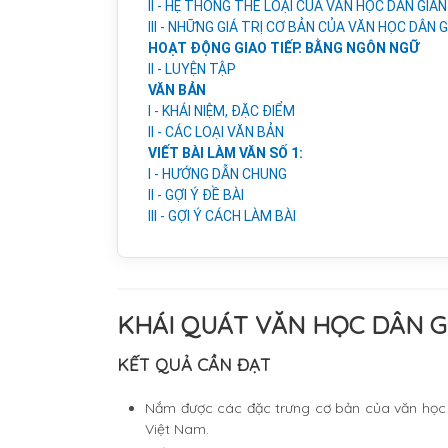
II - HỆ THỐNG THỂ LOẠI CỦA VĂN HỌC DÂN GIA
III - NHỮNG GIÁ TRỊ CƠ BẢN CỦA VĂN HỌC DÂN 
HOẠT ĐỘNG GIAO TIẾP. BẰNG NGÔN NGỮ
II - LUYỆN TẬP
VĂN BẢN
I - KHÁI NIỆM, ĐẶC ĐIỂM
II - CÁC LOẠI VĂN BẢN
VIẾT BÀI LÀM VĂN SỐ 1:
I - HƯỚNG DẪN CHUNG
II - GỢI Ý ĐỀ BÀI
III - GỢI Ý CÁCH LÀM BÀI
KHÁI QUÁT VĂN HỌC DÂN G
KẾT QUẢ CẦN ĐẠT
Nắm được các đặc trưng cơ bản của văn học 
Việt Nam.