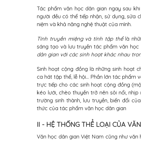
Tác phẩm văn học dân gian ngay sau khi r
người đều có thể tiếp nhận, sử dụng, sửa
niệm và khả năng nghệ thuật của mình.
Tính truyền miệng và tính tập thể
là nhữn
sáng tạo và lưu truyền tác phẩm văn học 
dân gian với các sinh hoạt khác nhau tro
Sinh hoạt cộng đồng là những sinh hoạt ch
ca hát tập thể, lễ hội... Phần lớn tác phẩm
trực tiếp cho các sinh hoạt cộng đồng (m
kéo lưới, chèo thuyền trở nên sôi nổi, nhịp
trường sinh thành, lưu truyền, biến đổi c
thức của tác phẩm văn học dân gian
II - HỆ THỐNG THỂ LOẠI CỦA VĂ
Văn học dân gian Việt Nam cũng như văn họ