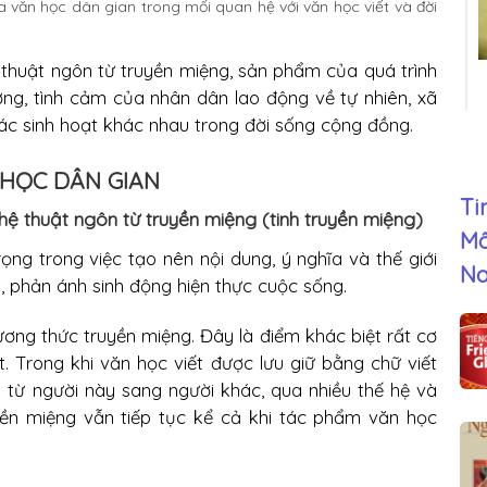
 của văn học dân gian trong mối quan hệ với văn học viết và đời
thuật ngôn từ truyền miệng, sản phẩm của quá trình
ưởng, tình cảm của nhân dân lao động về tự nhiên, xã
ác sinh hoạt khác nhau trong đời sống cộng đồng.
 HỌC DÂN GIAN
Ti
hệ thuật ngôn từ truyền miệng (tinh truyền miệng)
Mô
ọng trong việc tạo nên nội dung, ý nghĩa và thế giới
N
 phản ánh sinh động hiện thực cuộc sống.
ương thức truyền miệng. Đây là điểm khác biệt rất cơ
. Trong khi văn học viết được lưu giữ bằng chữ viết
g từ người này sang người khác, qua nhiều thế hệ và
yền miệng vẫn tiếp tục kể cả khi tác phẩm văn học