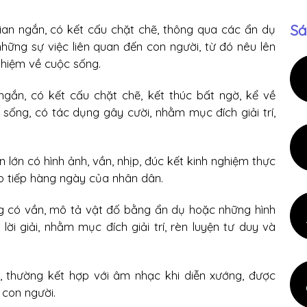
Sá
ian ngắn, có kết cấu chặt chẽ, thông qua các ẩn dụ
 những sự việc liên quan đến con người, từ đó nêu lên
nghiệm về cuộc sống.
ngắn, có kết cấu chặt chẽ, kết thúc bất ngờ, kể về
c sống, có tác dụng gây cười, nhằm mục đích giải trí,
 lớn có hình ảnh, vần, nhịp, đúc kết kinh nghiệm thực
o tiếp hàng ngày của nhân dân.
ng có vần, mô tả vật đố bằng ẩn dụ hoặc những hình
lời giải, nhằm mục đích giải trí, rèn luyện tư duy và
n, thường kết hợp với âm nhạc khi diễn xướng, được
 con người.