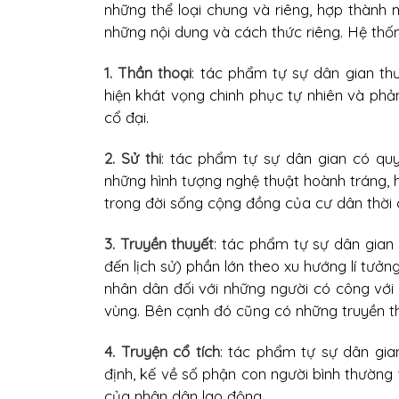
những thể loại chung và riêng, hợp thành 
những nội dung và cách thức riêng. Hệ thố
1. Thần thoại
: tác phẩm tự sự dân gian thư
hiện khát vọng chinh phục tự nhiên và phả
cổ đại.
2. Sử thi
: tác phẩm tự sự dân gian có qu
những hình tượng nghệ thuật hoành tráng, 
trong đời sống cộng đồng của cư dân thời c
3. Truyền thuyết
: tác phẩm tự sự dân gian 
đến lịch sử) phần lớn theo xu hướng lí tưở
nhân dân đối với những người có công vớ
vùng. Bên cạnh đó cũng có những truyền th
4. Truyện cổ tích
: tác phẩm tự sự dân gia
định, kế về số phận con người bình thường 
của nhân dân lao động.