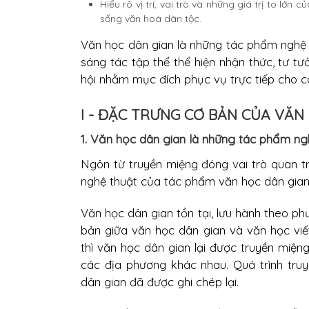
Hiểu rõ vị trí, vai trò và những giá trị to lớn
sống văn hoá dân tộc.
Văn học dân gian là những tác phẩm nghệ 
sáng tác tập thể thể hiện nhận thức, tư t
hội nhằm mục đích phục vụ trực tiếp cho c
I - ĐẶC TRƯNG CƠ BẢN CỦA VĂN
1. Văn học dân gian là những tác phẩm ng
Ngôn từ truyền miệng đóng vai trò quan tr
nghệ thuật của tác phẩm văn học dân gian,
Văn học dân gian tồn tại, lưu hành theo ph
bản giữa văn học dân gian và văn học viết
thì văn học dân gian lại được truyền miện
các địa phương khác nhau. Quá trình tru
dân gian đã được ghi chép lại.