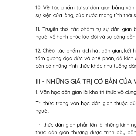
10. Vè
: tác phẩm tự sự dân gian bằng văn v
sự kiện của làng, của nước mang tính thời s
11. Truyện thơ
: tác phẩm tự sự dân gian 
người về hạnh phúc lứa đôi và sự công bằng
12. Chèo
: tác phẩm kịch hát dân gian, kết 
tấm gương đạo đức và phê phán, đả kích cá
còn có những hình thức khác như tuồng dân 
III - NHỮNG GIÁ TRỊ CƠ BẢN CỦ
1. Văn học dân gian là kho tri thức vô cù
Tri thức trong văn học dân gian thuộc đủ 
người.
Tri thức dân gian phần lớn là những kinh n
thức dân gian thường được trình bày bằn