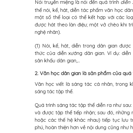
Nói truyền miệng là nói đến quá trình
diễn
thể nói, kể, hát, diễn tác phẩm văn học dân
một số thể loại có thể kết hợp với các lo
được hát theo làn điệu; một vở chèo khi t
nghệ nhân).
(1) Nói, kể, hát, diễn trong dân gian đượ
thức của diễn xướng dân gian. Ví dụ: diễn t
sân khấu dân gian,...
2. Văn học dân gian là sản phẩm của quá tr
Văn học viết là sáng tác cá nhân, trong k
sáng tác tập thể.
Quá trình sáng tác tập thể diễn ra như sau
và được tập thể tiếp nhận; sau đó, những
hoặc các thế hệ khác nhau) tiếp tục lưu 
phú, hoàn thiện hơn về nội dung cũng như h