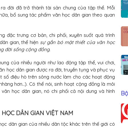
a đời đã trở thành tài sản chung của tập thể. Mỗi
 chữa, bổ sung tác phẩm văn học dân gian theo quan
g đặc trưng cơ bản, chi phối, xuyên suốt quá trình
dân gian, thể hiện
sự gắn bó mật thiết của văn học
ng đời sống cộng đồng.
ung của nhiều người như lao động tập thể, vui chơi,
 văn học dân gian được ra đời, truyền tụng và phục vụ
ột số điệu hò trên sông nước làm cho các hoạt động
 nhàng hơn...). Có thể nói, sinh hoạt cộng đồng là môi
ủa văn học dân gian, nó chi phối cả nội dung và hình
Bộ
N HỌC DÂN GIAN VIỆT NAM
c dân gian của nhiều dân tộc khác trên thế giới có