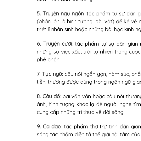
5. Truyện ngụ ngôn
: tác phẩm tự sự dân g
(phần lớn là hình tượng loài vật) để kể về
triết lí nhân sinh hoặc những bài học kinh 
6. Truyện cười
: tác phẩm tự sự dân gian 
những sự việc xấu, trái tự nhiên trong cuộ
phê phán.
7. Tục ngữ
: câu nói ngắn gọn, hàm súc, phần
tiễn, thường được dùng trong ngôn ngữ gia
8. Câu đố
: bài văn vần hoặc câu nói thườ
ảnh, hình tượng khác lạ để người nghe tìm 
cung cấp những tri thức về đời sống.
9. Ca dao
: tác phẩm thơ trữ tình dân gia
sáng tác nhằm diễn tả thế giới nội tâm của