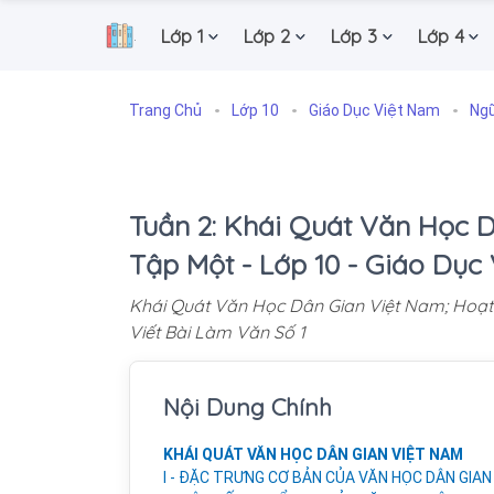
Lớp 1
Lớp 2
Lớp 3
Lớp 4
.
Trang Chủ
Lớp 10
Giáo Dục Việt Nam
Ngữ
Tuần 2: Khái Quát Văn Học D
Tập Một - Lớp 10 - Giáo Dục
Khái Quát Văn Học Dân Gian Việt Nam; Hoạt 
Viết Bài Làm Văn Số 1
Nội Dung Chính
KHÁI QUÁT VĂN HỌC DÂN GIAN VIỆT NAM
I - ĐẶC TRƯNG CƠ BẢN CỦA VĂN HỌC DÂN GIAN