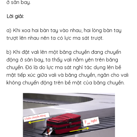
ở sân bay.
Lời giải:
a) Khi xoa hai bàn tay vào nhau, hai lòng bàn tay
trượt lên nhau nên ta có lực ma sát trượt.
b) Khi đặt vali lên một băng chuyền đang chuyển
động ở sân bay, ta thấy vali nằm yên trên băng
chuyền. Đó là do lực ma sát nghỉ tác dụng lên bề
mặt tiếp xúc giữa vali và băng chuyền, ngăn cho vali
không chuyển động trên bề mặt của băng chuyền.