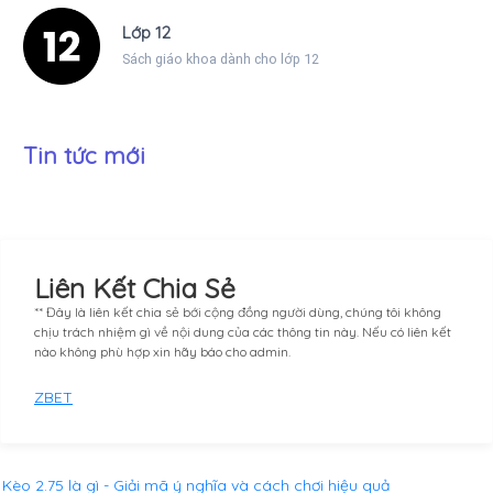
Lớp 12
Sách giáo khoa dành cho lớp 12
Tin tức mới
Liên Kết Chia Sẻ
** Đây là liên kết chia sẻ bới cộng đồng người dùng, chúng tôi không
chịu trách nhiệm gì về nội dung của các thông tin này. Nếu có liên kết
nào không phù hợp xin hãy báo cho admin.
ZBET
Kèo 2.75 là gì - Giải mã ý nghĩa và cách chơi hiệu quả