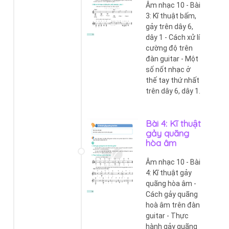
Âm nhạc 10 - Bài
3: Kĩ thuật bấm,
gảy trên dây 6,
dây 1 - Cách xử lí
cường độ trên
đàn guitar - Một
số nốt nhạc ở
thế tay thứ nhất
trên dây 6, dây 1.
Bài 4: Kĩ thuật
gảy quãng
hòa âm
Âm nhạc 10 - Bài
4: Kĩ thuật gảy
quãng hòa âm -
Cách gảy quãng
hoà âm trên đàn
guitar - Thực
hành gảy quãng