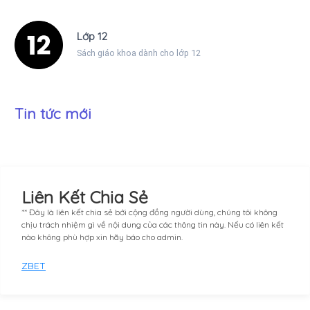
Lớp 12
Sách giáo khoa dành cho lớp 12
Tin tức mới
Liên Kết Chia Sẻ
** Đây là liên kết chia sẻ bới cộng đồng người dùng, chúng tôi không
chịu trách nhiệm gì về nội dung của các thông tin này. Nếu có liên kết
nào không phù hợp xin hãy báo cho admin.
ZBET