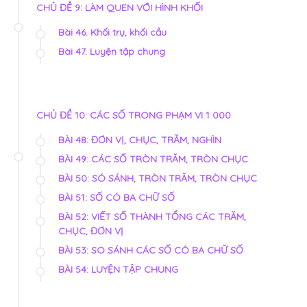
CHỦ ĐỀ 9: LÀM QUEN VỚI HÌNH KHỐI
Bài 46. Khối trụ, khối cầu
Bài 47. Luyện tập chung
CHỦ ĐỀ 10: CÁC SỐ TRONG PHẠM VI 1 000
BÀI 48: ĐƠN VỊ, CHỤC, TRĂM, NGHÌN
BÀI 49: CÁC SỐ TRÒN TRĂM, TRÒN CHỤC
BÀI 50: SÓ SÁNH, TRÒN TRĂM, TRÒN CHỤC
BÀI 51: SỐ CÓ BA CHỮ SỐ
BÀI 52: VIẾT SỐ THÀNH TỔNG CÁC TRĂM,
CHỤC, ĐƠN VỊ
BÀI 53: SO SÁNH CÁC SỐ CÓ BA CHỮ SỐ
BÀI 54: LUYỆN TẬP CHUNG