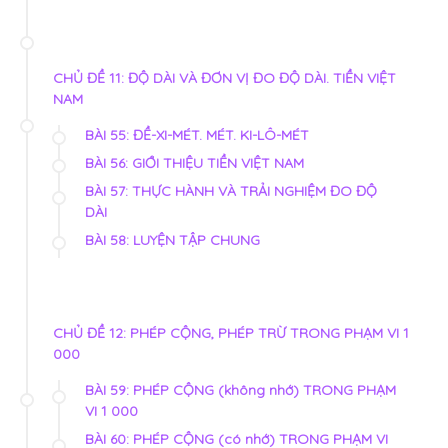
CHỦ ĐỀ 11: ĐỘ DÀI VÀ ĐƠN VỊ ĐO ĐỘ DÀI. TIỀN VIỆT
NAM
BÀI 55: ĐỀ-XI-MÉT. MÉT. KI-LÔ-MÉT
BÀI 56: GIỚI THIỆU TIỀN VIỆT NAM
BÀI 57: THỰC HÀNH VÀ TRẢI NGHIỆM ĐO ĐỘ
DÀI
BÀI 58: LUYỆN TẬP CHUNG
CHỦ ĐỀ 12: PHÉP CỘNG, PHÉP TRỪ TRONG PHẠM VI 1
000
BÀI 59: PHÉP CỘNG (không nhớ) TRONG PHẠM
VI 1 000
BÀI 60: PHÉP CỘNG (có nhớ) TRONG PHẠM VI