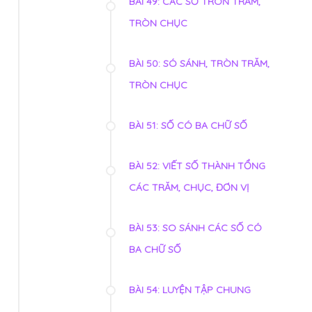
BÀI 49: CÁC SỐ TRÒN TRĂM,
TRÒN CHỤC
BÀI 50: SÓ SÁNH, TRÒN TRĂM,
TRÒN CHỤC
BÀI 51: SỐ CÓ BA CHỮ SỐ
BÀI 52: VIẾT SỐ THÀNH TỔNG
CÁC TRĂM, CHỤC, ĐƠN VỊ
BÀI 53: SO SÁNH CÁC SỐ CÓ
BA CHỮ SỐ
BÀI 54: LUYỆN TẬP CHUNG