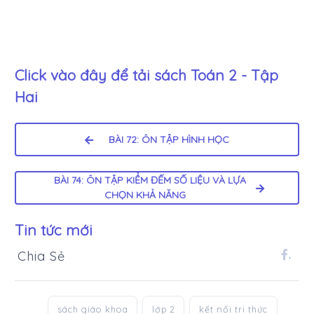
Click vào đây để tải sách
Toán 2 - Tập
Hai
BÀI 72: ÔN TẬP HÌNH HỌC
BÀI 74: ÔN TẬP KIỂM ĐẾM SỐ LIỆU VÀ LỰA
CHỌN KHẢ NĂNG
Tin tức mới
Chia Sẻ
.
sách giáo khoa
lớp 2
kết nối tri thức