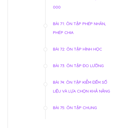
000
BÀI 71: ÔN TẬP PHÉP NHÂN,
PHÉP CHIA
BÀI 72: ÔN TẬP HÌNH HỌC
BÀI 73: ÔN TẬP ĐO LƯỜNG
BÀI 74: ÔN TẬP KIỂM ĐẾM SỐ
LIỆU VÀ LỰA CHỌN KHẢ NĂNG
BÀI 75: ÔN TẬP CHUNG