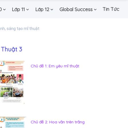
Tin Tức
0
Lớp 11
Lớp 12
Global Success
ành, sáng tạo mĩ thuật
 Thuật 3
Chủ đề 1: Em yêu mĩ thuật
Chủ đề 2: Hoa văn trên trăng