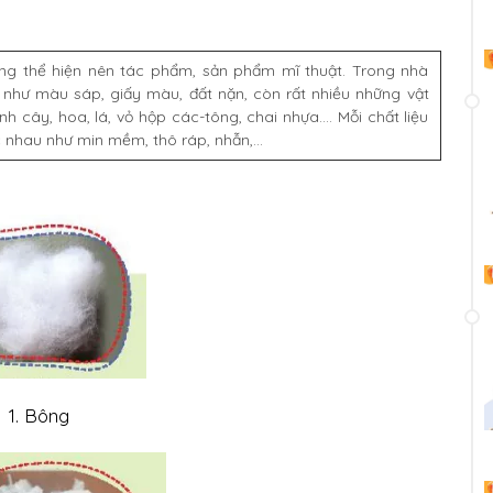
dụng thể hiện nên tác phẩm, sản phẩm mĩ thuật. Trong nhà
 như màu sáp, giấy màu, đất nặn, còn rất nhiều những vật
 cây, hoa, lá, vỏ hộp các-tông, chai nhựa.... Mỗi chất liệu
hau như min mềm, thô ráp, nhẫn,...
1. Bông