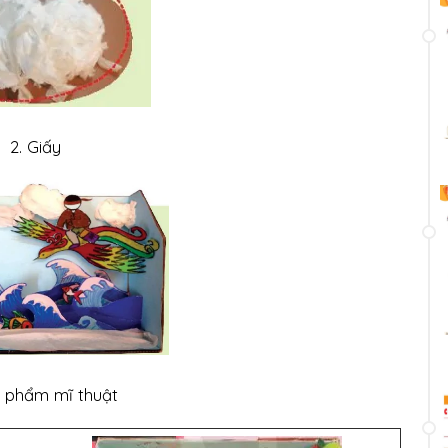
2. Giấy
n phẩm mĩ thuật