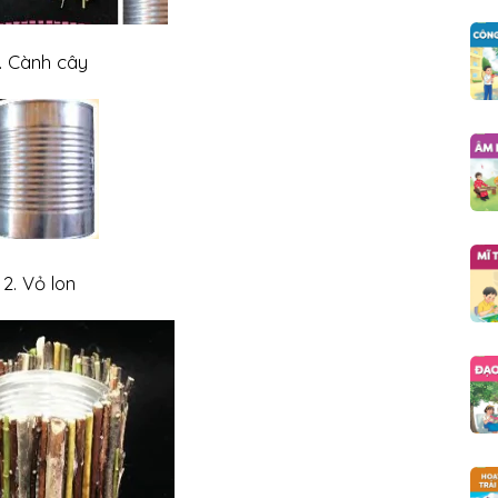
1. Cành cây
2. Vỏ lon