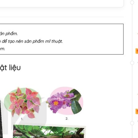
ản phẩm.
 để tạo nên sản phẩm mĩ thuật.
ệm.
ật liệu