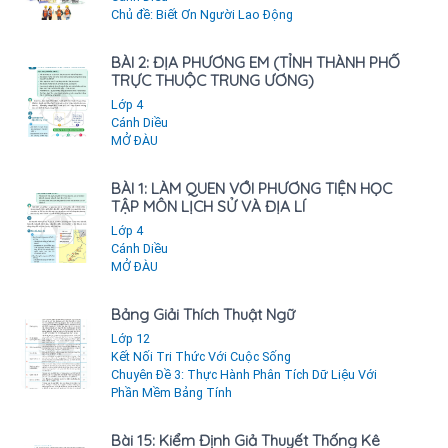
Chủ đề: Biết Ơn Người Lao Động
BÀI 2: ĐỊA PHƯƠNG EM (TỈNH THÀNH PHỐ
TRỰC THUỘC TRUNG ƯƠNG)
Lớp 4
Cánh Diều
MỞ ĐÀU
BÀI 1: LÀM QUEN VỚI PHƯƠNG TIỆN HỌC
TẬP MÔN LỊCH SỬ VÀ ĐỊA LÍ
Lớp 4
Cánh Diều
MỞ ĐÀU
Bảng Giải Thích Thuật Ngữ
Lớp 12
Kết Nối Tri Thức Với Cuộc Sống
Chuyên Đề 3: Thực Hành Phân Tích Dữ Liệu Với
Phần Mềm Bảng Tính
Bài 15: Kiểm Định Giả Thuyết Thống Kê