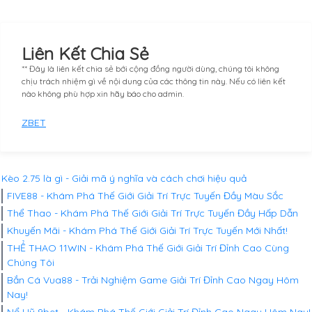
Liên Kết Chia Sẻ
** Đây là liên kết chia sẻ bới cộng đồng người dùng, chúng tôi không
chịu trách nhiệm gì về nội dung của các thông tin này. Nếu có liên kết
nào không phù hợp xin hãy báo cho admin.
ZBET
Kèo 2.75 là gì - Giải mã ý nghĩa và cách chơi hiệu quả
FIVE88 - Khám Phá Thế Giới Giải Trí Trực Tuyến Đầy Màu Sắc
Thể Thao - Khám Phá Thế Giới Giải Trí Trực Tuyến Đầy Hấp Dẫn
Khuyến Mãi - Khám Phá Thế Giới Giải Trí Trực Tuyến Mới Nhất!
THỂ THAO 11WIN - Khám Phá Thế Giới Giải Trí Đỉnh Cao Cùng
Chúng Tôi
Bắn Cá Vua88 - Trải Nghiệm Game Giải Trí Đỉnh Cao Ngay Hôm
Nay!
Nổ Hũ 9bet - Khám Phá Thế Giới Giải Trí Đỉnh Cao Ngay Hôm Nay!