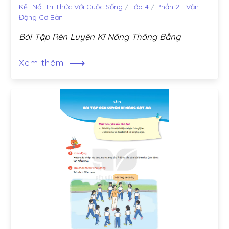
Kết Nối Tri Thức Với Cuộc Sống
/
Lớp 4
/
Phần 2 - Vận
Động Cơ Bản
Bài Tập Rèn Luyện Kĩ Năng Thăng Bằng
⟶
Xem thêm