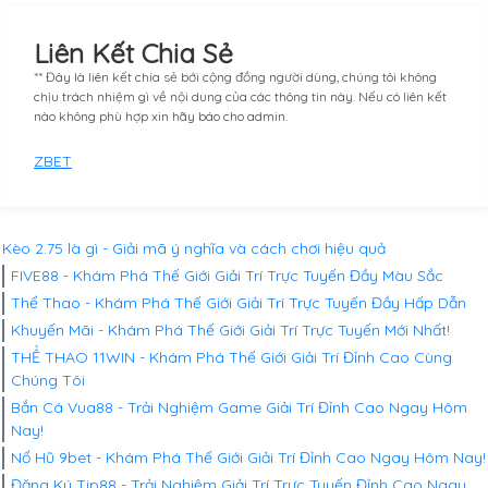
Liên Kết Chia Sẻ
** Đây là liên kết chia sẻ bới cộng đồng người dùng, chúng tôi không
chịu trách nhiệm gì về nội dung của các thông tin này. Nếu có liên kết
nào không phù hợp xin hãy báo cho admin.
ZBET
Kèo 2.75 là gì - Giải mã ý nghĩa và cách chơi hiệu quả
FIVE88 - Khám Phá Thế Giới Giải Trí Trực Tuyến Đầy Màu Sắc
Thể Thao - Khám Phá Thế Giới Giải Trí Trực Tuyến Đầy Hấp Dẫn
Khuyến Mãi - Khám Phá Thế Giới Giải Trí Trực Tuyến Mới Nhất!
THỂ THAO 11WIN - Khám Phá Thế Giới Giải Trí Đỉnh Cao Cùng
Chúng Tôi
Bắn Cá Vua88 - Trải Nghiệm Game Giải Trí Đỉnh Cao Ngay Hôm
Nay!
Nổ Hũ 9bet - Khám Phá Thế Giới Giải Trí Đỉnh Cao Ngay Hôm Nay!
Đăng Ký Tip88 - Trải Nghiệm Giải Trí Trực Tuyến Đỉnh Cao Ngay