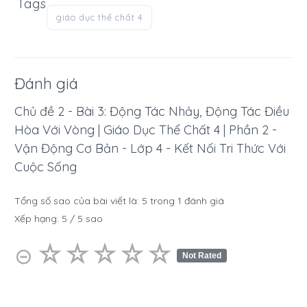
Tags
giáo dục thể chất 4
Đánh giá
Chủ đề 2 - Bài 3: Động Tác Nhảy, Động Tác Điều
Hòa Với Vòng | Giáo Dục Thể Chất 4 | Phần 2 -
Vận Động Cơ Bản - Lớp 4 - Kết Nối Tri Thức Với
Cuộc Sống
Tổng số sao của bài viết là:
5
trong
1
đánh giá
Xếp hạng:
5
/
5
sao
☆
★
☆
★
☆
★
☆
★
☆
★
⊝
Not Rated