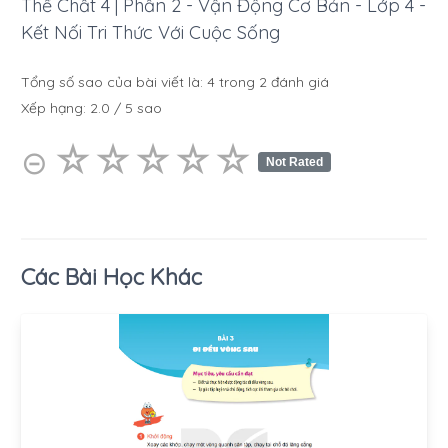
Thể Chất 4 | Phần 2 - Vận Động Cơ Bản - Lớp 4 -
Kết Nối Tri Thức Với Cuộc Sống
Tổng số sao của bài viết là:
4
trong
2
đánh giá
Xếp hạng:
2.0
/
5
sao
☆
★
☆
★
☆
★
☆
★
☆
★
⊝
Not Rated
Các Bài Học Khác