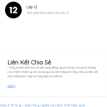
Lớp 12
Sách giáo khoa dành cho lớp 12
Liên Kết Chia Sẻ
** Đây là liên kết chia sẻ bới cộng đồng người dùng, chúng tôi không
chịu trách nhiệm gì về nội dung của các thông tin này. Nếu có liên kết
nào không phù hợp xin hãy báo cho admin.
ZBET
Kèo 2.75 là gì - Giải mã ý nghĩa và cách chơi hiệu quả