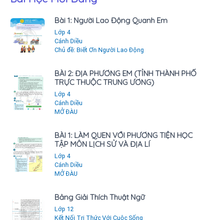
Bài 1: Người Lao Động Quanh Em
Lớp 4
Cánh Diều
Chủ đề: Biết Ơn Người Lao Động
BÀI 2: ĐỊA PHƯƠNG EM (TỈNH THÀNH PHỐ
TRỰC THUỘC TRUNG ƯƠNG)
Lớp 4
Cánh Diều
MỞ ĐÀU
BÀI 1: LÀM QUEN VỚI PHƯƠNG TIỆN HỌC
TẬP MÔN LỊCH SỬ VÀ ĐỊA LÍ
Lớp 4
Cánh Diều
MỞ ĐÀU
Bảng Giải Thích Thuật Ngữ
Lớp 12
Kết Nối Tri Thức Với Cuộc Sống