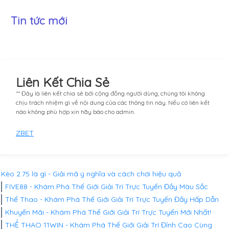
Tin tức mới
Liên Kết Chia Sẻ
** Đây là liên kết chia sẻ bới cộng đồng người dùng, chúng tôi không
chịu trách nhiệm gì về nội dung của các thông tin này. Nếu có liên kết
nào không phù hợp xin hãy báo cho admin.
ZBET
Kèo 2.75 là gì - Giải mã ý nghĩa và cách chơi hiệu quả
FIVE88 - Khám Phá Thế Giới Giải Trí Trực Tuyến Đầy Màu Sắc
Thể Thao - Khám Phá Thế Giới Giải Trí Trực Tuyến Đầy Hấp Dẫn
Khuyến Mãi - Khám Phá Thế Giới Giải Trí Trực Tuyến Mới Nhất!
THỂ THAO 11WIN - Khám Phá Thế Giới Giải Trí Đỉnh Cao Cùng