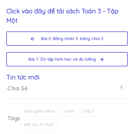
Click vào đây để tải sách
Toán 3 - Tập
Một
Bài 5: Bảng nhân 3. bảng chia 3
Bài 7: Ôn tập hình học và đo lường
Tin tức mới
Chia Sẻ
.
sách giáo khoa
toán
lớp 3
Tags
kết nối tri thức