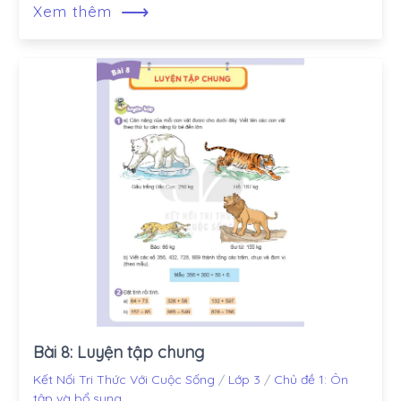
⟶
Xem thêm
Bài 8: Luyện tập chung
Kết Nối Tri Thức Với Cuộc Sống
/
Lớp 3
/
Chủ đề 1: Ôn
tập và bổ sung