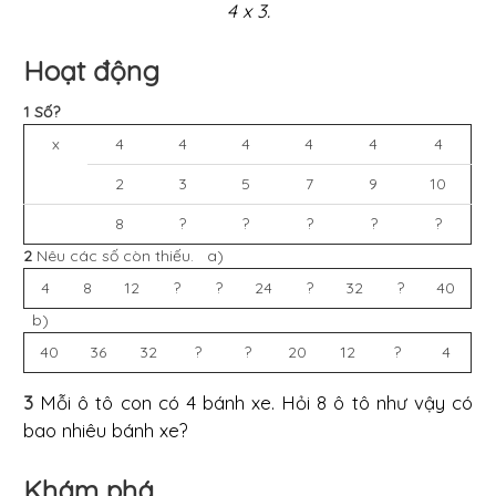
4 x 3.
Hoạt động
1 Số?
x
4
4
4
4
4
4
2
3
5
7
9
10
8
?
?
?
?
?
2
Nêu các số còn thiếu.
a)
4
8
12
?
?
24
?
32
?
40
b)
40
36
32
?
?
20
12
?
4
3
Mỗi ô tô con có 4 bánh xe. Hỏi 8 ô tô như vậy có
bao nhiêu bánh xe?
Khám phá