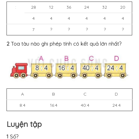
:
28
12
36
24
32
20
4
4
4
4
4
4
7
?
?
?
?
?
2
Toa tàu nào ghi phép tính có kết quả lớn nhất?
A
B
C
D
8:4
16:4
40:4
24:4
Luyện tập
1
Số?