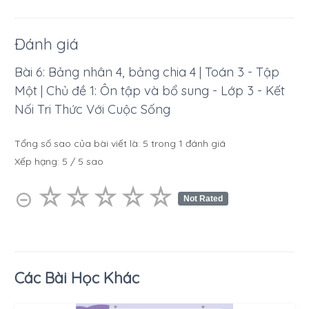
Đánh giá
Bài 6: Bảng nhân 4, bảng chia 4 | Toán 3 - Tập
Một | Chủ đề 1: Ôn tập và bổ sung - Lớp 3 - Kết
Nối Tri Thức Với Cuộc Sống
Tổng số sao của bài viết là:
5
trong
1
đánh giá
Xếp hạng:
5
/
5
sao
☆
★
☆
★
☆
★
☆
★
☆
★
⊝
Not Rated
Các Bài Học Khác