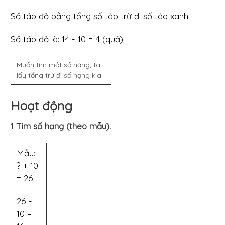
Số táo đỏ bằng tổng số táo trừ đi số táo xanh.
Số táo đỏ là: 14 - 10 = 4 (quả)
Muốn tìm một số hạng, ta
lấy tổng trừ đi số hạng kia.
Hoạt động
1 Tìm số hạng (theo mẫu).
Mẫu:
? + 10
= 26
26 -
10 =