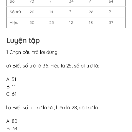
Số
70
?
34
?
64
Số trừ
20
14
?
26
?
Hiệu
50
25
12
18
37
Luyện tập
1
Chọn câu trả lời đúng
a) Biết số trừ là 36, hiệu là 25, số bị trừ là:
A. 51
B. 11
C. 61
b) Biết số bị trừ là 52, hiệu là 28, số trừ là:
A. 80
B. 34