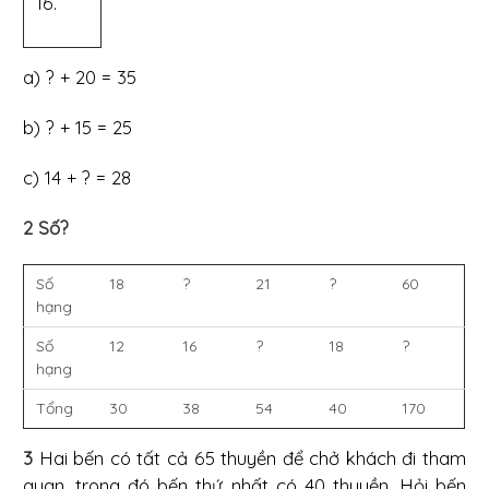
16.
a) ? + 20 = 35
b) ? + 15 = 25
c) 14 + ? = 28
2 Số?
Số
18
?
21
?
60
hạng
Số
12
16
?
18
?
hạng
Tổng
30
38
54
40
170
3
Hai bến có tất cả 65 thuyền để chở khách đi tham
quan, trong đó bến thứ nhất có 40 thuyền. Hỏi bến