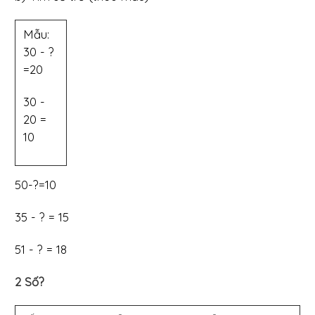
Mẫu:
30 - ?
=20
30 -
20 =
10
50-?=10
35 - ? = 15
51 - ? = 18
2 Số?