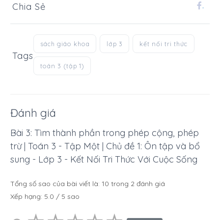
Chia Sẻ
.
sách giáo khoa
lớp 3
kết nối tri thức
Tags
toán 3 (tập 1)
Đánh giá
Bài 3: Tìm thành phần trong phép cộng, phép
trừ | Toán 3 - Tập Một | Chủ đề 1: Ôn tập và bổ
sung - Lớp 3 - Kết Nối Tri Thức Với Cuộc Sống
Tổng số sao của bài viết là:
10
trong
2
đánh giá
Xếp hạng:
5.0
/
5
sao