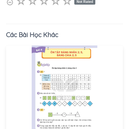
☆
★
☆
★
☆
★
☆
★
☆
★
⊝
Not Rated
Các Bài Học Khác