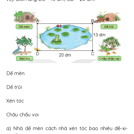
Dế mèn
Dế trũi
Xén tóc
Châu chấu voi
a) Nhà dế mèn cách nhà xén tóc bao nhiêu đề-xi-