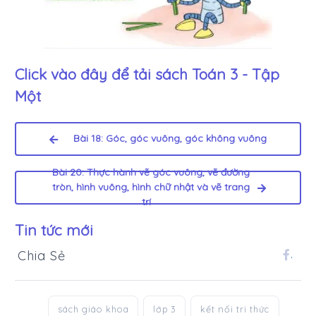
Click vào đây để tải sách
Toán 3 - Tập
Một
Bài 18: Góc, góc vuông, góc không vuông
Bài 20: Thực hành vẽ góc vuông, vẽ đường
tròn, hình vuông, hình chữ nhật và vẽ trang
trí
Tin tức mới
Chia Sẻ
.
sách giáo khoa
lớp 3
kết nối tri thức