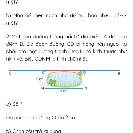
mét?
b) Nhà dế mèn cách nhà để trũi bao nhiêu đề-xi-
mét?
2
Một con đường thẳng nối từ địa điểm A đến địa
điểm B. Do đoạn đường CD bị hỏng nên người ta
phải làm một đường tránh CMND có kích thước như
hình vẽ. Biết CDNM là hình chữ nhật.
a) Số ?
Độ dài đoạn đường CD là ? km.
b) Chọn câu trả lời đúng.