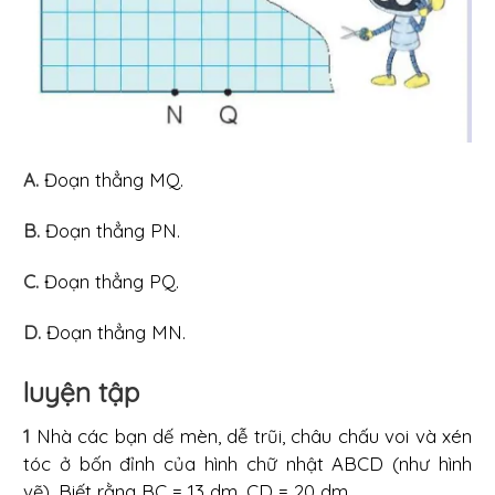
A.
Đoạn thẳng MQ.
B.
Đoạn thẳng PN.
C.
Đoạn thẳng PQ.
D.
Đoạn thẳng MN.
luyện tập
1
Nhà các bạn dế mèn, dễ trũi, châu chấu voi và xén
tóc ở bốn đỉnh của hình chữ nhật ABCD (như hình
vẽ). Biết rằng BC = 13 dm, CD = 20 dm.