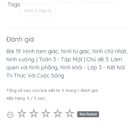
Tags
toán 3 (tập 1)
Đánh giá
Bài 19: Hình tam giác, hình tứ giác, hình chữ nhật,
hình vuông. | Toán 3 - Tập Một | Chủ đề 3: Làm
quen với hình phẳng, hình khối - Lớp 3 - Kết Nối
Tri Thức Với Cuộc Sống
Tổng số sao của bài viết là:
5
trong
1
đánh giá
Xếp hạng:
5
/
5
sao
☆
★
☆
★
☆
★
☆
★
☆
★
⊝
Not Rated