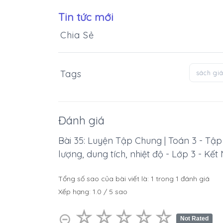
Tin tức mới
Chia Sẻ
Tags
sách gi
Đánh giá
Bài 35: Luyện Tập Chung | Toán 3 - Tập 
lượng, dung tích, nhiệt độ - Lớp 3 - Kết
Tổng số sao của bài viết là:
1
trong
1
đánh giá
Xếp hạng:
1.0
/
5
sao
☆
★
☆
★
☆
★
☆
★
☆
★
⊝
Not Rated