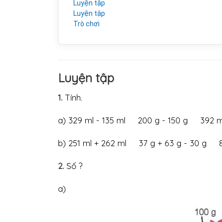
Luyện tập
Luyện tập
Trò chơi
Luyện tập
1.
Tính.
a) 329 ml - 135 ml 200 g - 150 g 392
b) 251 ml + 262 ml 37 g + 63 g - 30 g
2.
Số ?
a)