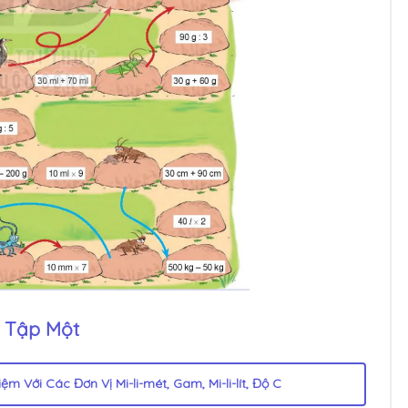
- Tập Một
 Với Các Đơn Vị Mi-li-mét, Gam, Mi-li-lít, Độ C