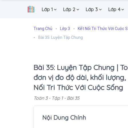
Lớp 1
Lớp 2
Lớp 3
Lớp 4
.
Trang Chủ
Lớp 3
Kết Nối Tri Thức Với Cuộc 
Bài 35: Luyện Tập Chung
Bài 35: Luyện Tập Chung | To
đơn vị đo độ dài, khối lượng, 
Nối Tri Thức Với Cuộc Sống
Toán 3 - Tập 1 - Bài 35
Nội Dung Chính