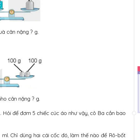
à cân nặng ? g.
ho cân nặng ? g.
. Hỏi để đơm 5 chiếc cúc áo như vậy, cô Ba cần bao
0 ml. Chỉ dùng hai cái cốc đó, làm thế nào để Rô-bốt