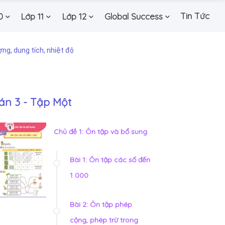
Tin Tức
0
Lớp 11
Lớp 12
Global Success
ợng, dung tích, nhiệt độ
án 3 - Tập Một
Chủ đề 1: Ôn tập và bổ sung
Bài 1: Ôn tập các số đến
1 000
Bài 2: Ôn tập phép
cộng, phép trừ trong