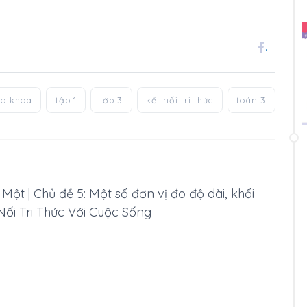
.
áo khoa
tập 1
lớp 3
kết nối tri thức
toán 3
Một | Chủ đề 5: Một số đơn vị đo độ dài, khối
 Nối Tri Thức Với Cuộc Sống