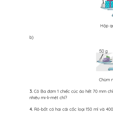
Hộp qu
b)
Chùm n
3.
Cô Ba đơm 1 chiếc cúc áo hết 70 mm chỉ
nhiêu mi-li-mét chỉ?
4.
Rô-bốt có hai cái cốc loại 150 ml và 40