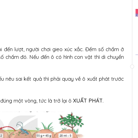
hi đến lượt, người chơi gieo xúc xắc. Đếm số chấm ở
số chấm đó. Nếu đến ô có hình con vật thì di chuyển
ếu nêu sai kết quả thì phải quay về ô xuất phát trước
đúng một vòng, tức là trở lại ô
XUẤT PHÁT
.