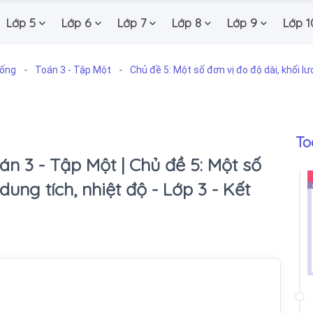
Lớp 5
Lớp 6
Lớp 7
Lớp 8
Lớp 9
Lớp 1
Sống
Toán 3 - Tập Một
Chủ đề 5: Một số đơn vị đo độ dài, khối lư
To
án 3 - Tập Một | Chủ đề 5: Một số
dung tích, nhiệt độ - Lớp 3 - Kết