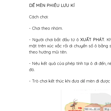
DẾ MÈN PHIÊU LƯU KÍ
Cách chơi:
- Chơi theo nhóm.
- Người chơi bắt đầu từ ô
XUẤT PHÁT
. K
mặt trên xúc xắc rồi di chuyển số ô bằng 
theo hướng mũi tên.
- Nêu kết quả của phép tính tại ô đi đến, n
đó.
- Trò chơi kết thúc khi đưa dế mèn đi được 