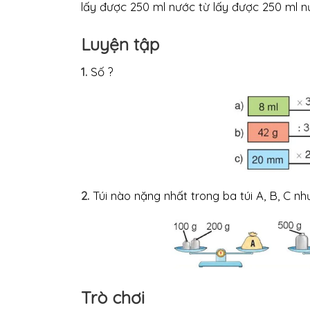
lấy được 250 ml nước từ lấy được 250 ml n
Luyện tập
1.
Số ?
2.
Túi nào nặng nhất trong ba túi A, B, C nh
Trò chơi